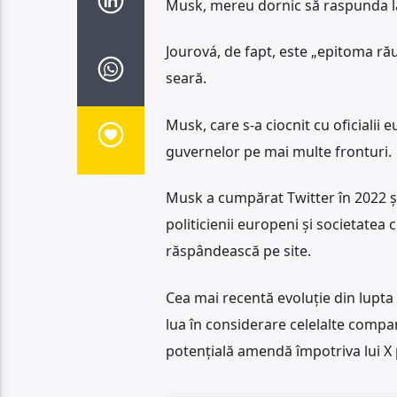
Musk, mereu dornic să raspunda la c
Jourová, de fapt, este „epitoma rău
seară.
Musk, care s-a ciocnit cu oficialii 
guvernelor pe mai multe fronturi.
Musk a cumpărat Twitter în 2022 și 
politicienii europeni și societatea c
răspândească pe site.
Cea mai recentă evoluție din lupta
lua în considerare celelalte compan
potențială amendă împotriva lui X 