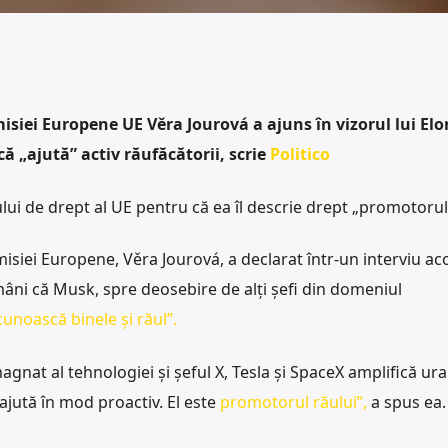
isiei Europene UE Věra Jourová a ajuns în vizorul lui Elo
că „ajută” activ răufăcătorii, scrie
Politico
tului de drept al UE pentru că ea îl descrie drept „promotorul
misiei Europene, Věra Jourová, a declarat într-un interviu ac
mâni că Musk, spre deosebire de alți șefi din domeniul
cunoască binele și răul”.
gnat al tehnologiei și șeful X, Tesla și SpaceX amplifică ur
l ajută în mod proactiv. El este
promotorul răului”,
a spus ea.