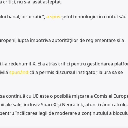
ritici, nu s-a lasat asteptat
lui banal, birocratic”,
a spus
șeful tehnologiei în contul său X
europeni, luptă împotriva autorităților de reglementare și a
l-a redenumit X. El a atras critici pentru gestionarea platfo
ivilă
spunând
că a permis discursul instigator la ură să se
 sa continuă cu UE este o posibilă mișcare a Comisiei Europ
ii ale sale, inclusiv SpaceX și Neuralink, atunci când calcule
pentru încălcarea legii de moderare a conținutului a bloculu