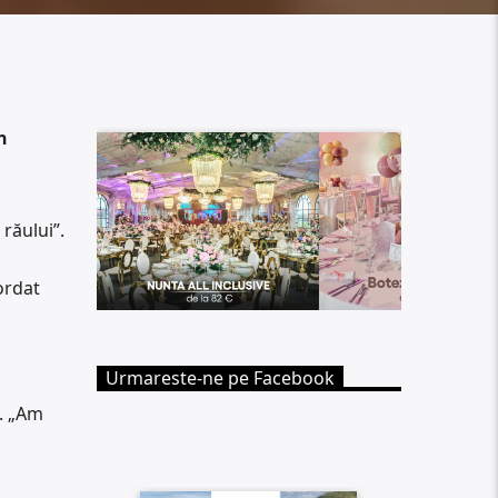
n
 răului”.
ordat
Urmareste-ne pe Facebook
a. „Am