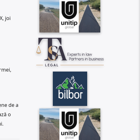
, joi
rmei,
ene de a
ază o
i.