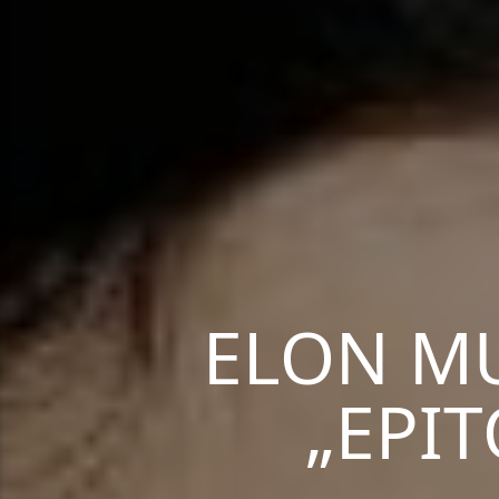
ELON MU
„EPI