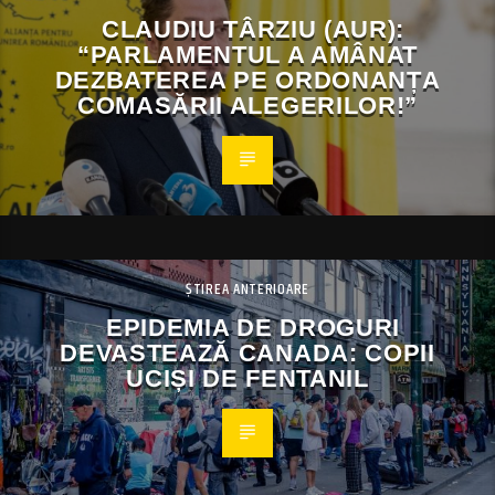
CLAUDIU TÂRZIU (AUR):
“PARLAMENTUL A AMÂNAT
DEZBATEREA PE ORDONANȚA
COMASĂRII ALEGERILOR!”
ȘTIREA ANTERIOARE
EPIDEMIA DE DROGURI
DEVASTEAZĂ CANADA: COPII
UCIȘI DE FENTANIL