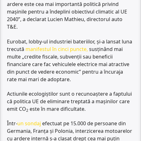
ardere este cea mai importantă politică privind
mașinile pentru a îndeplini obiectivul climatic al UE
2040”, a declarat Lucien Mathieu, directorul auto
T&E.
Eurobat, lobby-ul industriei bateriilor, și-a lansat luna
trecută
manifestul în cinci puncte,
susținând mai
multe „credite fiscale, subvenții sau beneficii
financiare care fac vehiculele electrice mai atractive
din punct de vedere economic” pentru a încuraja
rate mai mari de adoptare.
Actiunile ecologiștilor sunt o recunoaștere a faptului
că politica UE de eliminare treptată a mașinilor care
emit CO
este în mare dificultate.
2
Într-
un sondaj
efectuat pe 15.000 de persoane din
Germania, Franța și Polonia, interzicerea motoarelor
cu ardere internă s-a clasat drept cea mai puțin