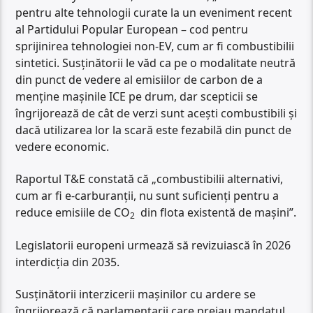
pentru alte tehnologii curate la un eveniment recent
al Partidului Popular European – cod pentru
sprijinirea tehnologiei non-EV, cum ar fi combustibilii
sintetici. Susținătorii le văd ca pe o modalitate neutră
din punct de vedere al emisiilor de carbon de a
menține mașinile ICE pe drum, dar scepticii se
îngrijorează de cât de verzi sunt acești combustibili și
dacă utilizarea lor la scară este fezabilă din punct de
vedere economic.
Raportul T&E constată că „combustibilii alternativi,
cum ar fi e-carburanții, nu sunt suficienți pentru a
reduce emisiile de CO
din flota existentă de mașini”.
2
Legislatorii europeni urmează să revizuiască în 2026
interdicția din 2035.
Susținătorii interzicerii mașinilor cu ardere se
îngrijorează că parlamentarii care preiau mandatul