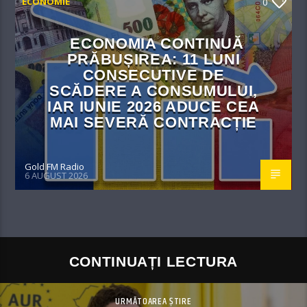
ECONOMIE
0
ECONOMIA CONTINUĂ
PRĂBUȘIREA: 11 LUNI
CONSECUTIVE DE
SCĂDERE A CONSUMULUI,
IAR IUNIE 2026 ADUCE CEA
MAI SEVERĂ CONTRACȚIE
Gold FM Radio
6 AUGUST 2026
CONTINUAȚI LECTURA
URMĂTOAREA ȘTIRE