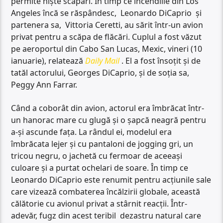
permite niște scapari. În timp ce incendiile din Los
Angeles încă se răspândesc, Leonardo DiCaprio și
partenera sa, Vittoria Ceretti, au sărit într-un avion
privat pentru a scăpa de flăcări. Cuplul a fost văzut
pe aeroportul din Cabo San Lucas, Mexic, vineri (10
ianuarie), relatează
Daily Mail
. El a fost însoțit și de
tatăl actorului, Georges DiCaprio, și de soția sa,
Peggy Ann Farrar.
Când a coborât din avion, actorul era îmbrăcat într-
un hanorac mare cu glugă și o șapcă neagră pentru
a-și ascunde fața. La rândul ei, modelul era
îmbrăcata lejer și cu pantaloni de jogging gri, un
tricou negru, o jachetă cu fermoar de aceeași
culoare și a purtat ochelari de soare. În timp ce
Leonardo DiCaprio este renumit pentru acțiunile sale
care vizează combaterea încălzirii globale, această
călătorie cu avionul privat a stârnit reacții. Într-
adevăr, fugz din acest teribil dezastru natural care