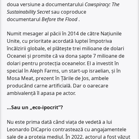
doua versiune a documentarului
Cowspiracy: The
Sustainability Secret
sau coproduce
documentarul
Before the Flood
.
Numit mesager al păcii în 2014 de către Națiunile
Unite, cu prioritate acordată luptei împotriva
încălzirii globale, el plătește trei milioane de dolari
Oceanei și promite că va dona șapte 7 milioane de
dolari pentru protecția oceanelor. El a investit în
special în Aleph Farms, un start-up israelian, și în
Mosa Meat, prezent în Țările de Jos, ambele
producând carne artificială. Dar o oarecare
ambivalență îl apasa pe actor.
…Sau un „eco-ipocrit”?
Nu este prima dată când viața de vedetă a lui
Leonardo DiCaprio contrastează cu angajamentele
sale de a proteja mediul. În 2022, actorul a fost văzut