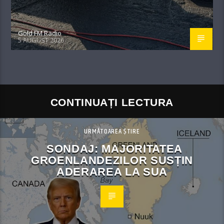
Gold FM Radio
5 AUGUST 2026
CONTINUAȚI LECTURA
URMĂTOAREA ȘTIRE
SONDAJ: MAJORITATEA
GROENLANDEZILOR SUSȚIN
ADERAREA LA SUA