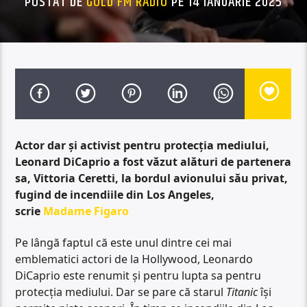
POSTAT DE
GOLD FM RADIO
PE 14 IANUARIE 2025
Actor dar și activist pentru protecția mediului,
Leonard DiCaprio a fost văzut alături de partenera
sa, Vittoria Ceretti, la bordul avionului său privat,
fugind de incendiile din Los Angeles,
scrie
Madame Figaro
Pe lângă faptul că este unul dintre cei mai
emblematici actori de la Hollywood, Leonardo
DiCaprio este renumit și pentru lupta sa pentru
protecția mediului. Dar se pare că starul
Titanic
își