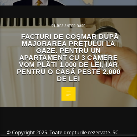
ȘTIREA ANTERIOARE
FACTURI DE COȘMAR DUPĂ
MAJORAREA PREȚULUI LA
GAZE. PENTRU UN
APARTAMENT CU 3 CAMERE
VOM PLĂTI 1.000 DE LEI, IAR
PENTRU O CASĂ PESTE 2.000
DE LEI
© Copyright 2025. Toate drepturile rezervate. SC