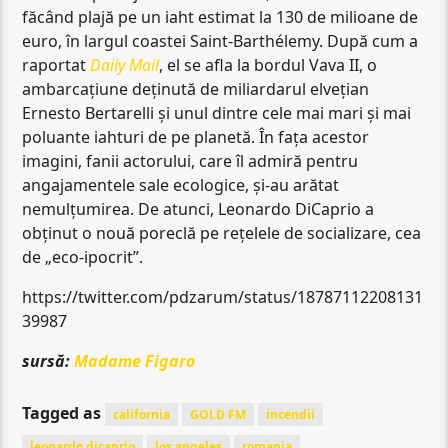
făcând plajă pe un iaht estimat la 130 de milioane de
euro, în largul coastei Saint-Barthélemy. După cum a
raportat
Daily Mail
, el se afla la bordul Vava II, o
ambarcațiune deținută de miliardarul elvețian
Ernesto Bertarelli și unul dintre cele mai mari și mai
poluante iahturi de pe planetă. În fața acestor
imagini, fanii actorului, care îl admiră pentru
angajamentele sale ecologice, și-au arătat
nemulțumirea. De atunci, Leonardo DiCaprio a
obținut o nouă poreclă pe rețelele de socializare, cea
de „eco-ipocrit”.
https://twitter.com/pdzarum/status/18787112208131
39987
sursă:
Madame Figaro
Tagged as
california
GOLD FM
incendii
leonardo dicaprio
los angeles
romania