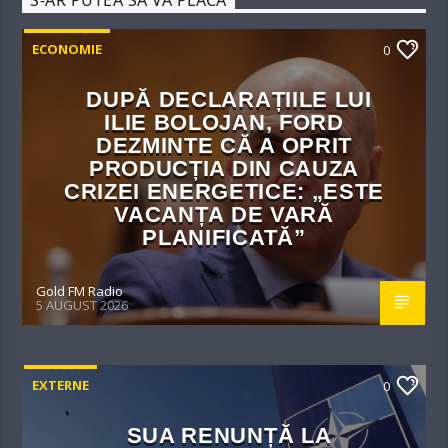
S-AR PUTEA SĂ VĂ PLACĂ
ECONOMIE
0
DUPĂ DECLARAȚIILE LUI
ILIE BOLOJAN, FORD
DEZMINTE CĂ A OPRIT
PRODUCȚIA DIN CAUZA
CRIZEI ENERGETICE: „ESTE
VACANȚA DE VARĂ
PLANIFICATĂ”
Gold FM Radio
5 AUGUST 2026
EXTERNE
0
SUA RENUNȚĂ LA