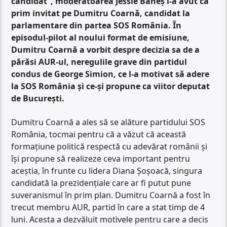
candidat”, moderatoarea Jessie Baneș l-a avut ca
prim invitat pe Dumitru Coarnă, candidat la
parlamentare din partea SOS România. În
episodul-pilot al noului format de emisiune,
Dumitru Coarnă a vorbit despre decizia sa de a
părăsi AUR-ul, neregulile grave din partidul
condus de George Simion, ce l-a motivat să adere
la SOS România și ce-și propune ca viitor deputat
de București.
Dumitru Coarnă a ales să se alăture partidului SOS
România, tocmai pentru că a văzut că această
formațiune politică respectă cu adevărat românii și
își propune să realizeze ceva important pentru
aceștia, în frunte cu lidera Diana Șoșoacă, singura
candidată la prezidențiale care ar fi putut pune
suveranismul în prim plan. Dumitru Coarnă a fost în
trecut membru AUR, partid în care a stat timp de 4
luni. Acesta a dezvăluit motivele pentru care a decis