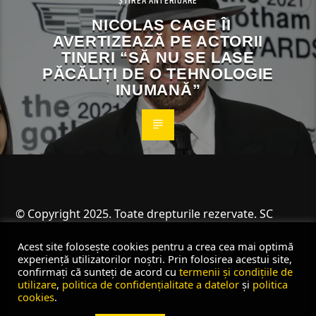
ȘTIREA ANTERIOARE
NICOLAS CAGE ÎI
AVERTIZEAZĂ PE ACTORII
TINERI “SĂ NU SE LASE
PĂCĂLIȚI DE O TEHNOLOGIE
INUMANĂ”
© Copyright 2025. Toate drepturile rezervate. SC
Angus Resources SRL
Acest site folosește cookies pentru a crea cea mai optimă
experiență utilizatorilor noștri. Prin folosirea acestui site,
confirmați că sunteți de acord cu
termenii și condițiile de
utilizare
,
politica de confidențialitate a datelor
și
politica
cookies
.