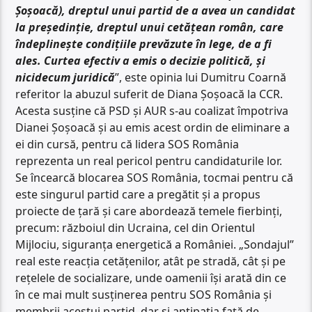
Șoșoacă), dreptul unui partid de a avea un candidat
la președinție, dreptul unui cetățean român, care
îndeplinește condițiile prevăzute în lege, de a fi
ales. Curtea efectiv a emis o decizie politică, și
nicidecum juridică
”, este opinia lui Dumitru Coarnă
referitor la abuzul suferit de Diana Șoșoacă la CCR.
Acesta susține că PSD și AUR s-au coalizat împotriva
Dianei Șoșoacă și au emis acest ordin de eliminare a
ei din cursă, pentru că lidera SOS România
reprezenta un real pericol pentru candidaturile lor.
Se încearcă blocarea SOS România, tocmai pentru că
este singurul partid care a pregătit și a propus
proiecte de țară și care abordează temele fierbinți,
precum: războiul din Ucraina, cel din Orientul
Mijlociu, siguranța energetică a României. „Sondajul”
real este reacția cetățenilor, atât pe stradă, cât și pe
rețelele de socializare, unde oamenii își arată din ce
în ce mai mult susținerea pentru SOS România și
membrii acestui partid, dar și antipatia față de