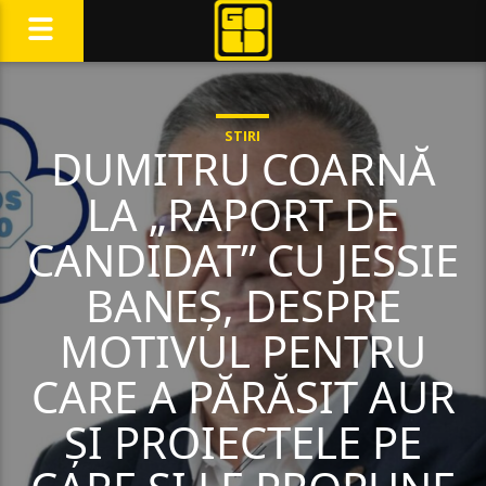
STIRI
DUMITRU COARNĂ
LA „RAPORT DE
CANDIDAT” CU JESSIE
BANEȘ, DESPRE
MOTIVUL PENTRU
CARE A PĂRĂSIT AUR
ȘI PROIECTELE PE