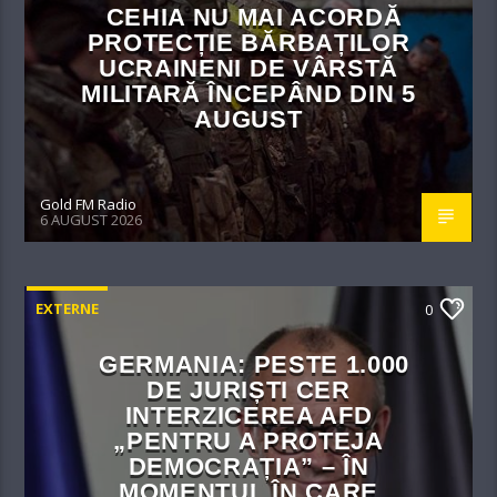
CEHIA NU MAI ACORDĂ
PROTECȚIE BĂRBAȚILOR
UCRAINENI DE VÂRSTĂ
MILITARĂ ÎNCEPÂND DIN 5
AUGUST
Gold FM Radio
6 AUGUST 2026
EXTERNE
0
GERMANIA: PESTE 1.000
DE JURIȘTI CER
INTERZICEREA AFD
„PENTRU A PROTEJA
DEMOCRAȚIA” – ÎN
MOMENTUL ÎN CARE