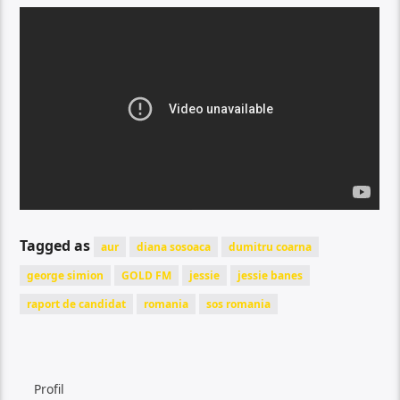
Tagged as
aur
diana sosoaca
dumitru coarna
george simion
GOLD FM
jessie
jessie banes
raport de candidat
romania
sos romania
Profil