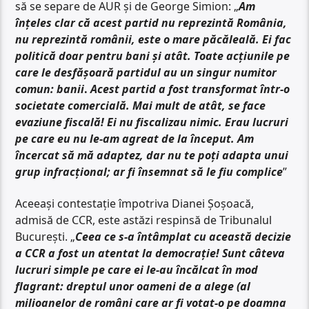
să se separe de AUR și de George Simion: „
Am
înțeles clar că acest partid nu reprezintă România,
nu reprezintă românii, este o mare păcăleală. Ei fac
politică doar pentru bani și atât. Toate acțiunile pe
care le desfășoară partidul au un singur numitor
comun: banii
.
Acest partid a fost transformat într-o
societate comercială. Mai mult de atât, se face
evaziune fiscală! Ei nu fiscalizau nimic. Erau lucruri
pe care eu nu le-am agreat de la început. Am
încercat să mă adaptez, dar nu te poți adapta unui
grup infracțional; ar fi însemnat să le fiu complice
”
Aceeași contestație împotriva Dianei Șoșoacă,
admisă de CCR, este astăzi respinsă de Tribunalul
București. „
Ceea ce s-a întâmplat cu această decizie
a CCR a fost un atentat la democrație! Sunt câteva
lucruri simple pe care ei le-au încălcat în mod
flagrant: dreptul unor oameni de a alege (al
milioanelor de români care ar fi votat-o pe doamna