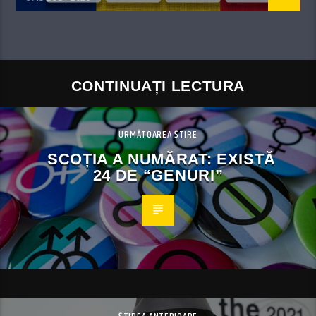
CONTINUAȚI LECTURA
URMĂTOAREA ȘTIRE
SCOȚIA A NUMĂRAT: EXISTĂ
24 DE “GENURI”