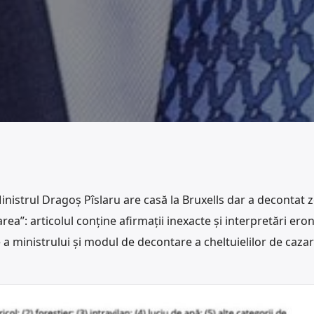
Ministrul Dragoș Pîslaru are casă la Bruxells dar a decontat z
rea”: articolul conține afirmații inexacte și interpretări ero
e a ministrului și modul de decontare a cheltuielilor de cazar