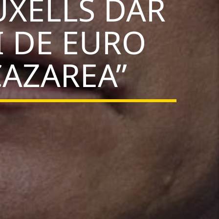
UXELLS DAR
I DE EURO
CAZAREA”