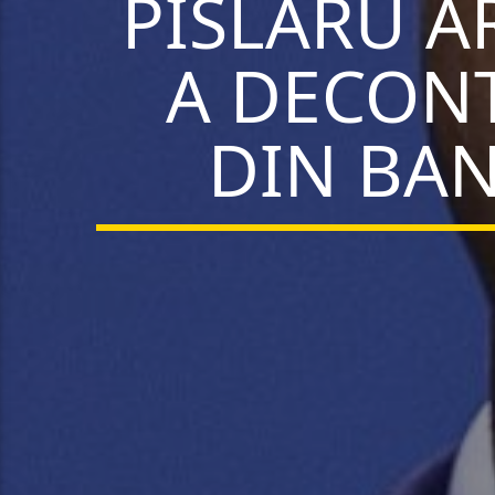
PÎSLARU A
A DECONT
DIN BAN