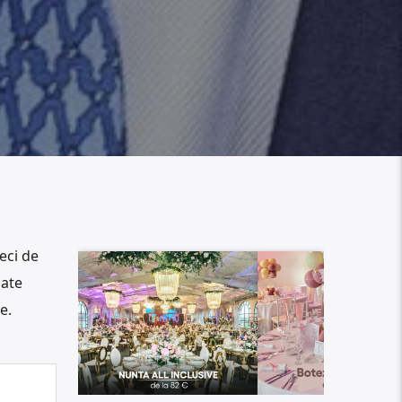
eci de
nate
e.