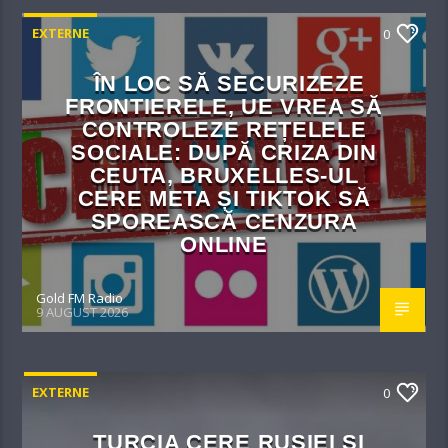
EXTERNE
0
ÎN LOC SĂ SECURIZEZE
FRONTIERELE, UE VREA SĂ
CONTROLEZE REȚELELE
SOCIALE: DUPĂ CRIZA DIN
CEUTA, BRUXELLES-UL
CERE META ȘI TIKTOK SĂ
SPOREASCĂ CENZURA
ONLINE
Gold FM Radio
9 AUGUST 2026
EXTERNE
0
TURCIA CERE RUSIEI ȘI