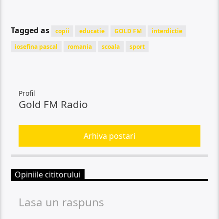
Tagged as
copii
educatie
GOLD FM
interdictie
iosefina pascal
romania
scoala
sport
Profil
Gold FM Radio
Arhiva postari
Opiniile cititorului
Lasa un raspuns