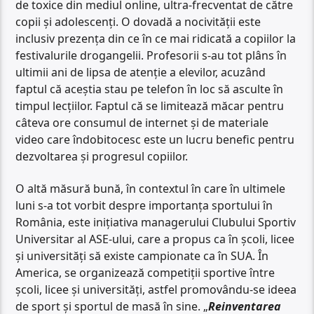
de toxice din mediul online, ultra-frecventat de către
copii și adolescenți. O dovadă a nocivității este
inclusiv prezența din ce în ce mai ridicată a copiilor la
festivalurile drogangelii. Profesorii s-au tot plâns în
ultimii ani de lipsa de atenție a elevilor, acuzând
faptul că aceștia stau pe telefon în loc să asculte în
timpul lecțiilor. Faptul că se limitează măcar pentru
câteva ore consumul de internet și de materiale
video care îndobitocesc este un lucru benefic pentru
dezvoltarea și progresul copiilor.
O altă măsură bună, în contextul în care în ultimele
luni s-a tot vorbit despre importanța sportului în
România, este inițiativa managerului Clubului Sportiv
Universitar al ASE-ului, care a propus ca în școli, licee
și universități să existe campionate ca în SUA. În
America, se organizează competiții sportive între
școli, licee și universități, astfel promovându-se ideea
de sport și sportul de masă în sine. „
Reinventarea