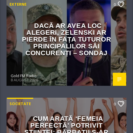
EXTERNE
0
DACĂ AR AVEA LOC
ALEGERI, ZELENSKI AR
PIERDE ÎN FAȚA TUTUROR
PRINCIPALILOR SĂI
CONCURENȚI – SONDAJ
Gold FM Radio
8 AUGUST 2026
SOCIETATE
0
CUM ARATĂ ‘FEMEIA
PERFECTĂ’ POTRIVIT
ȘTIINȚEI: BĂRBAȚII S-AR