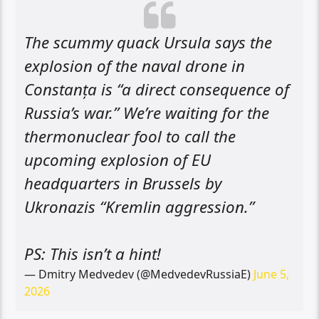
The scummy quack Ursula says the
explosion of the naval drone in
Constanța is “a direct consequence of
Russia’s war.” We’re waiting for the
thermonuclear fool to call the
upcoming explosion of EU
headquarters in Brussels by
Ukronazis “Kremlin aggression.”
PS: This isn’t a hint!
— Dmitry Medvedev (@MedvedevRussiaE)
June 5,
2026