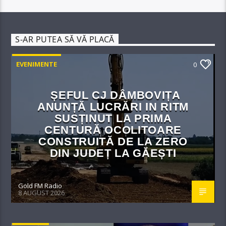
S-AR PUTEA SĂ VĂ PLACĂ
EVENIMENTE
0
ȘEFUL CJ DÂMBOVIȚA
ANUNȚĂ LUCRĂRI IN RITM
SUSȚINUT LA PRIMA
CENTURĂ OCOLITOARE
CONSTRUITĂ DE LA ZERO
DIN JUDEȚ LA GĂEȘTI
Gold FM Radio
8 AUGUST 2026