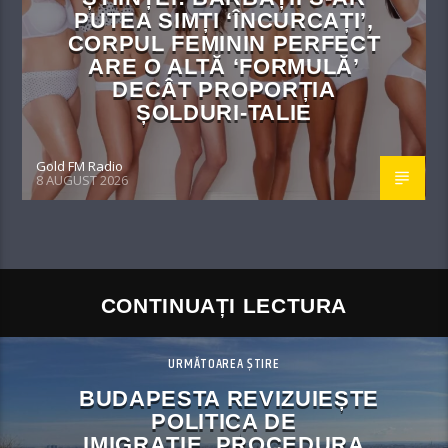
PUTEA SIMȚI ‘ÎNCURCAȚI’,
CORPUL FEMININ PERFECT
ARE O ALTĂ ‘FORMULĂ’
DECÂT PROPORȚIA
ȘOLDURI-TALIE
Gold FM Radio
8 AUGUST 2026
CONTINUAȚI LECTURA
URMĂTOAREA ȘTIRE
BUDAPESTA REVIZUIEȘTE
POLITICA DE
IMIGRAȚIE. PROCEDURA