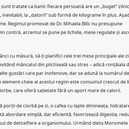
 sunt tratate ca banii: fiecare persoană are un „buget” zilni
, inevitabil, la „datorii” sub formă de kilograme în plus. Așad
treme. Regimul promovat de Dr. Mihaela Bilic nu presupune
in contră, accentul se pune pe lichide, mese regulate și asc
 cu măsură, să-ți planifici cele trei mese principale ale zil
 evitând mâncatul din plictiseală sau stres – adică ronțăiala 
 alte gustări care par inofensive, dar se adună la numărul d
Un element-cheie al acestui regim este consumul crescut de l
orbe, care oferă sațietate fără un aport mare de calorii.
ă porții de ciorbă pe zi, o cafea cu lapte dimineața, hidratar
tă abordare simplă, dar eficientă, favorizează digestia, red
esul de detoxifiere a organismului. Urmând dieta Moromete