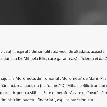
 cauți. Inspirată din simplitatea vieții de altădată, aceast
riționista Dr. Mihaela Bilic, care garantează eficiența ei dac
najul Ilie Moromete, din romanul „Moromeții” de Marin Pre
 mănânci, n-ai bani, nu ți-e foame.” Dr. Mihaela Bilic transfo
id practic pentru slăbit. „Este o metaforă care ne învață să 
dministrăm bugetul financiar”, explică nutriționista.