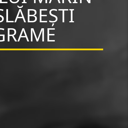
SLĂBEȘTI
OGRAME