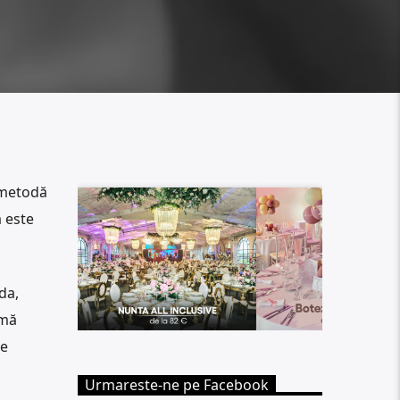
ă metodă
ă este
da,
rmă
ne
Urmareste-ne pe Facebook