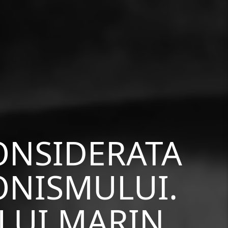
ONSIDERATA
ONISMULUI.
LUI MARIN