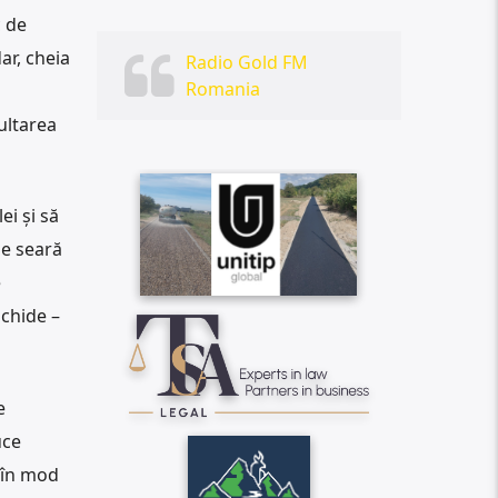
c de
ar, cheia
Radio Gold FM
Romania
ultarea
ei și să
de seară
e
ichide –
e
uce
 în mod