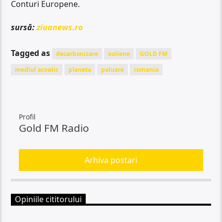
Conturi Europene.
sursă:
ziuanews.ro
Tagged as
decarbonizare
eoliene
GOLD FM
mediul acvatic
planeta
poluare
romania
Profil
Gold FM Radio
Arhiva postari
Opiniile cititorului