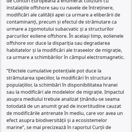
de Conturi Europeană a enumerat coliziuni cu
instalațiile offshore sau cu navele de întreținere,
modificări ale calității apei ca urmare a eliberării de
contaminanți, precum și efectul de strămutare ca
urmare a zgomotului subacvatic și a structurilor
parcurilor eoliene offshore. În același timp, eolienele
offshore vor duce la dispariția sau degradarea
habitatelor și la modificări ale traseelor de migrație,
ca urmare a schimbărilor în câmpul electromagnetic.
“Efectele cumulative potențiale pot duce la
strămutarea speciilor, la modificări în structura
populațiilor, la schimbări în disponibilitatea hranei
sau la modificări ale modelelor de migrație. Impactul
asupra mediului trebuie analizat ținându-se seama
totodată de un anumit grad de incertitudine cauzat
de modificările antrenate în mediu, care vor avea un
efect asupra biodiversității și a ecosistemelor
marine”, se mai precizează în raportul Curții de