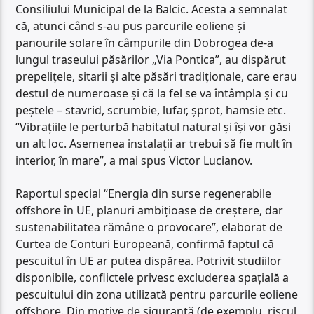
Consiliului Municipal de la Balcic. Acesta a semnalat
că, atunci când s-au pus parcurile eoliene și
panourile solare în câmpurile din Dobrogea de-a
lungul traseului păsărilor „Via Pontica”, au dispărut
prepelițele, sitarii și alte păsări tradiționale, care erau
destul de numeroase și că la fel se va întâmpla și cu
peștele – stavrid, scrumbie, lufar, șprot, hamsie etc.
“Vibrațiile le perturbă habitatul natural și își vor găsi
un alt loc. Asemenea instalații ar trebui să fie mult în
interior, în mare”, a mai spus Victor Lucianov.
Raportul special “Energia din surse regenerabile
offshore în UE, planuri ambițioase de creștere, dar
sustenabilitatea rămâne o provocare”, elaborat de
Curtea de Conturi Europeană, confirmă faptul că
pescuitul în UE ar putea dispărea. Potrivit studiilor
disponibile, conflictele privesc excluderea spațială a
pescuitului din zona utilizată pentru parcurile eoliene
offshore. Din motive de siguranță (de exemplu, riscul