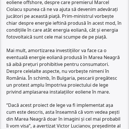
eoliene offshore, despre care premierul Marcel
Ciolacu spunea că ne va ajuta să devenim adevărați
jucători pe această piață. Prim-ministrul vorbește
chiar despre energie ieftină produsă în acest mod, în
condițiile în care atât energia eoliană, cât și energia
fotovoltaică sunt cele mai scumpe de pe piață.
Mai mult, amortizarea investițiilor va face ca o
eventuală energie eoliană produsă în Marea Neagră
să aibă prețuri prohibitive pentru consumatori.
Despre celelalte aspecte, nu vorbește nimeni în
România. În schimb, în Bulgaria, pescarii pregătesc
un protest amplu împotriva proiectului de lege
privind amplasarea instalațiilor eoliene în mare.
“Dacă acest proiect de lege va fi implementat așa
cum este descris, asta înseamnă că vom vedea pești
din Marea Neagră doar în imagini și cel mai probabil
îi vom visa”, a avertizat Victor Lucianov, președinte al