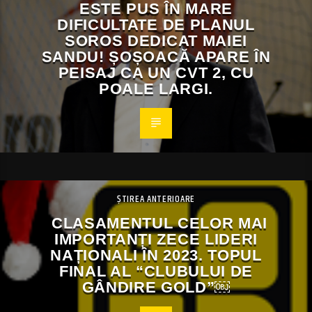
ESTE PUS ÎN MARE
DIFICULTATE DE PLANUL
SOROS DEDICAT MAIEI
SANDU! ȘOȘOACĂ APARE ÎN
PEISAJ CA UN CVT 2, CU
POALE LARGI.
ȘTIREA ANTERIOARE
CLASAMENTUL CELOR MAI
IMPORTANȚI ZECE LIDERI
NAȚIONALI ÎN 2023. TOPUL
FINAL AL “CLUBULUI DE
GÂNDIRE GOLD”￼