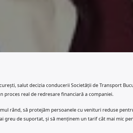
curești, salut decizia conducerii Societății de Transport Buc
 un proces real de redresare financiară a companiei.
rimul rând, să protejăm persoanele cu venituri reduse pentr
e mai greu de suportat, și să menținem un tarif cât mai mic pe