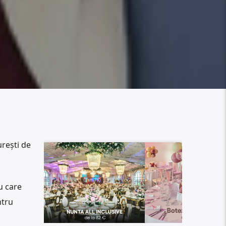
urești de
u care
ntru