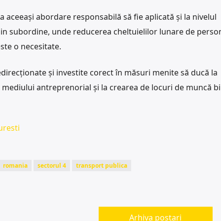
 aceeași abordare responsabilă să fie aplicată și la nivelul
r din subordine, unde reducerea cheltuielilor lunare de person
ste o necesitate.
direcționate și investite corect în măsuri menite să ducă la
a mediului antreprenorial și la crearea de locuri de muncă b
resti
romania
sectorul 4
transport publica
Arhiva postari