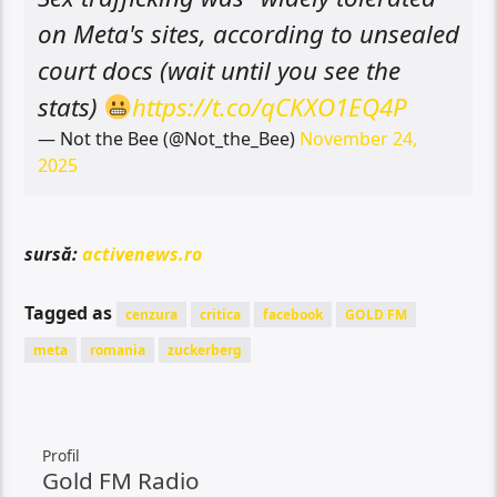
on Meta's sites, according to unsealed
court docs (wait until you see the
stats)
https://t.co/qCKXO1EQ4P
— Not the Bee (@Not_the_Bee)
November 24,
2025
sursă:
activenews.ro
Tagged as
cenzura
critica
facebook
GOLD FM
meta
romania
zuckerberg
Profil
Gold FM Radio