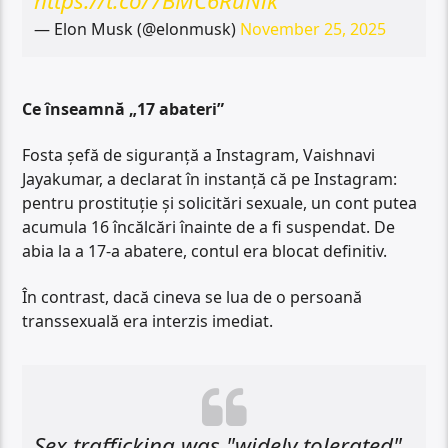
https://t.co/7BMC6RuNik
— Elon Musk (@elonmusk)
November 25, 2025
Ce înseamnă „17 abateri”
Fosta șefă de siguranță a Instagram, Vaishnavi
Jayakumar, a declarat în instanță că pe Instagram:
pentru prostituție și solicitări sexuale, un cont putea
acumula 16 încălcări înainte de a fi suspendat. De
abia la a 17-a abatere, contul era blocat definitiv.
În contrast, dacă cineva se lua de o persoană
transsexuală era interzis imediat.
Sex trafficking was "widely tolerated"