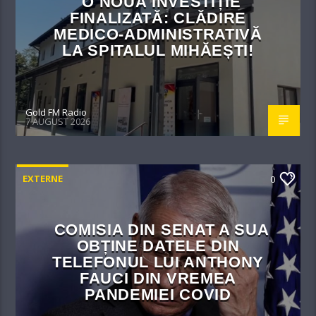
O NOUĂ INVESTIȚIE
FINALIZATĂ: CLĂDIRE
MEDICO-ADMINISTRATIVĂ
LA SPITALUL MIHĂEȘTI!​
Gold FM Radio
7 AUGUST 2026
EXTERNE
0
COMISIA DIN SENAT A SUA
OBȚINE DATELE DIN
TELEFONUL LUI ANTHONY
FAUCI DIN VREMEA
PANDEMIEI COVID