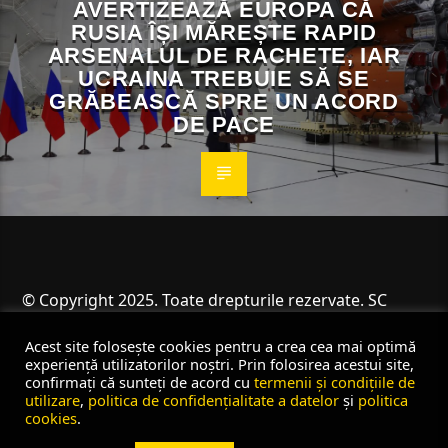
AVERTIZEAZĂ EUROPA CĂ
RUSIA ÎȘI MĂREȘTE RAPID
ARSENALUL DE RACHETE, IAR
UCRAINA TREBUIE SĂ SE
GRĂBEASCĂ SPRE UN ACORD
DE PACE
© Copyright 2025. Toate drepturile rezervate. SC
Angus Resources SRL
Acest site folosește cookies pentru a crea cea mai optimă
experiență utilizatorilor noștri. Prin folosirea acestui site,
confirmați că sunteți de acord cu
termenii și condițiile de
utilizare
,
politica de confidențialitate a datelor
și
politica
cookies
.