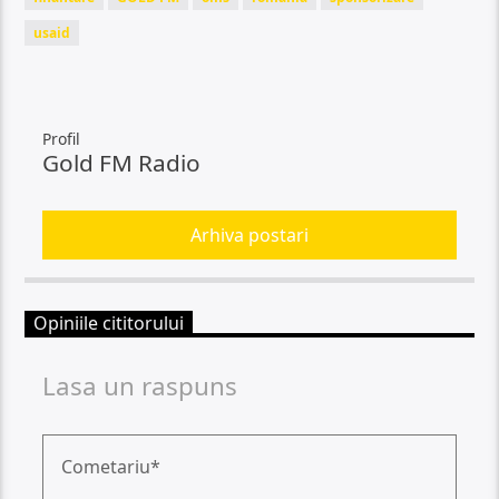
usaid
Profil
Gold FM Radio
Arhiva postari
Opiniile cititorului
Lasa un raspuns