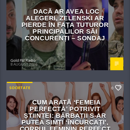
DACĂ AR AVEA LOC
ALEGERI, ZELENSKI AR
PIERDE ÎN FAȚA TUTUROR
PRINCIPALILOR SĂI
CONCURENȚI – SONDAJ
Gold FM Radio
8 AUGUST 2026
SOCIETATE
0
CUM ARATĂ ‘FEMEIA
PERFECTĂ’ POTRIVIT
ȘTIINȚEI: BĂRBAȚII S-AR
PUTEA SIMȚI ‘ÎNCURCAȚI’,
CORPUL FEMININ PERFECT