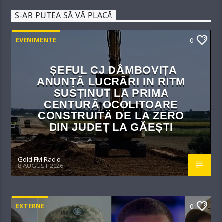
S-AR PUTEA SĂ VĂ PLACĂ
EVENIMENTE
0
ȘEFUL CJ DÂMBOVIȚA
ANUNȚĂ LUCRĂRI IN RITM
SUSȚINUT LA PRIMA
CENTURĂ OCOLITOARE
CONSTRUITĂ DE LA ZERO
DIN JUDEȚ LA GĂEȘTI
Gold FM Radio
8 AUGUST 2026
EXTERNE
0