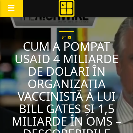
STIRI
CUM A POMPAT
USAID 4 MILIARDE
DE DOLARI ÎN
ORGANIZAȚIA
VACCINISTĂ A LUI
BILL GATES ȘI 1,5
MILIARDE ÎN OMS –