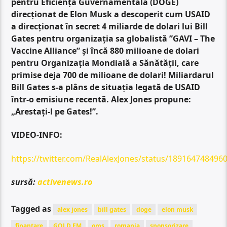
pentru Eficiență Guvernamentală (DOGE)
direcționat de Elon Musk a descoperit cum USAID
a direcționat în secret 4 miliarde de dolari lui Bill
Gates pentru organizația sa globalistă ”GAVI – The
Vaccine Alliance” și încă 880 milioane de dolari
pentru Organizația Mondială a Sănătății, care
primise deja 700 de milioane de dolari! Miliardarul
Bill Gates s-a plâns de situația legată de USAID
într-o emisiune recentă. Alex Jones propune:
„Arestați-l pe Gates!”.
VIDEO-INFO:
https://twitter.com/RealAlexJones/status/189164748496
sursă:
activenews.ro
Tagged as
alex jones
bill gates
doge
elon musk
finantare
GOLD FM
oms
romania
sponsorizare