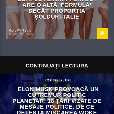
ARE O ALTĂ ‘FORMULĂ’
DECÂT PROPORȚIA
ȘOLDURI-TALIE
Gold FM Radio
8 AUGUST 2026
CONTINUAȚI LECTURA
URMĂTOAREA ȘTIRE
ELON MUSK PROVOACĂ UN
CUTREMUR POLITIC
PLANETAR: 18 ȚĂRI VIZATE DE
MESAJE POLITICE. DE CE
DETESTĂ MIȘCAREA WOKE