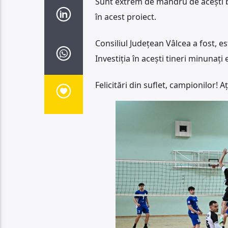
Sunt extrem de mândru de acești băi
în acest proiect.
Consiliul Județean Vâlcea a fost, e
Investiția în acești tineri minunați
Felicitări din suflet, campionilor! A