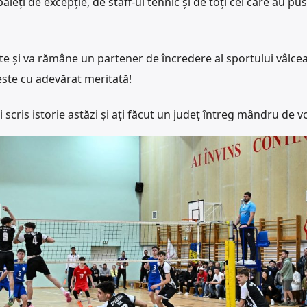
eți de excepție, de staff-ul tehnic și de toți cei care au pus
ste și va rămâne un partener de încredere al sportului vâlce
 este cu adevărat meritată!
ți scris istorie astăzi și ați făcut un județ întreg mândru de vo