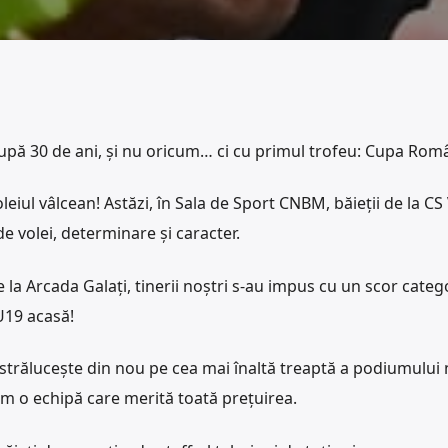
după 30 de ani, și nu oricum… ci cu primul trofeu: Cupa Româ
iul vâlcean! Astăzi, în Sala de Sport CNBM, băieții de la CS
e volei, determinare și caracter.
 la Arcada Galați, tinerii noștri s-au impus cu un scor catego
U19 acasă!
strălucește din nou pe cea mai înaltă treaptă a podiumului 
 o echipă care merită toată prețuirea.