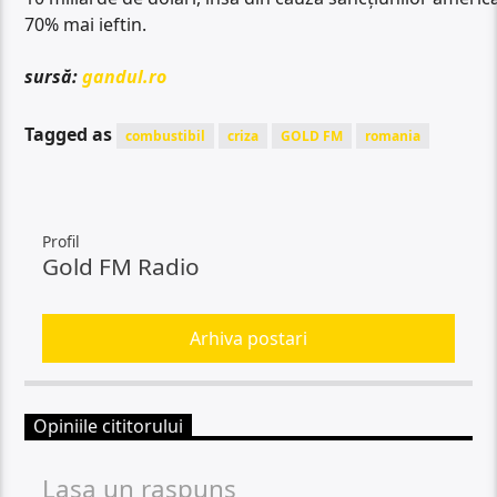
70% mai ieftin.
sursă:
gandul.ro
Tagged as
combustibil
criza
GOLD FM
romania
Profil
Gold FM Radio
Arhiva postari
Opiniile cititorului
Lasa un raspuns