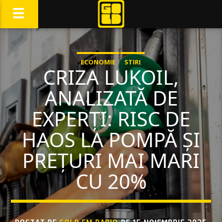
ECONOMIE
STIRI
CRIZA LUKOIL,
ANALIZATĂ DE
EXPERȚI: RISC DE
HAOS LA POMPĂ ȘI
PREȚURI MAI MARI
CU 20%