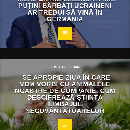
PUȚINI BĂRBAȚI UCRAINENI
AR TREBUI SĂ VINĂ ÎN
GERMANIA
ȘTIREA ANTERIOARE
SE APROPIE ZIUA ÎN CARE
VOM VORBI CU ANIMALELE
NOASTRE DE COMPANIE. CUM
DESCIFREAZĂ ȘTIINȚA
LIMBAJUL
NECUVÂNTĂTOARELOR