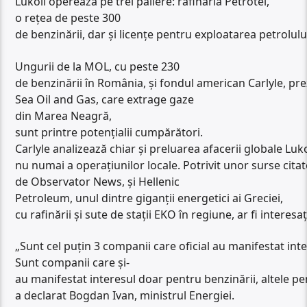
Lukoil operează pe trei paliere: rafinăria Petrotel,
o rețea de peste 300
de benzinării, dar și licențe pentru exploatarea petrolul
Ungurii de la MOL, cu peste 230
de benzinării în România, și fondul american Carlyle, pre
Sea Oil and Gas, care extrage gaze
din Marea Neagră,
sunt printre potențialii cumpărători.
Carlyle analizează chiar și preluarea afacerii globale Luko
nu numai a operațiunilor locale. Potrivit unor surse cita
de Observator News, și Hellenic
Petroleum, unul dintre giganții energetici ai Greciei,
cu rafinării și sute de stații EKO în regiune, ar fi intere
„Sunt cel puţin 3 companii care oficial au manifestat inte
Sunt companii care şi-
au manifestat interesul doar pentru benzinării, altele pe
a declarat Bogdan Ivan, ministrul Energiei.