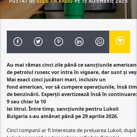
POSTAT DE
GOLD FM RADIO
PE 15 NOIEMBRIE 2025
Au mai rămas cinci zile până ce sancțiunile american
de petrolul rusesc vor intra în vigoare, dar sunt și v
Mai exact cinci jucători mari, inclusiv un
fond american, vor să cumpere operaţiunile, însă timpu
de benzinării. Experții avertizează însă în continuare:
9 sau chiar la 10
lei litrul. Între timp, sancţiunile pentru Lukoil
Bulgaria s-au amânat până pe 29 aprilie 2026.
Cinci companii ar fi interesate de preluarea Lukoil, dup