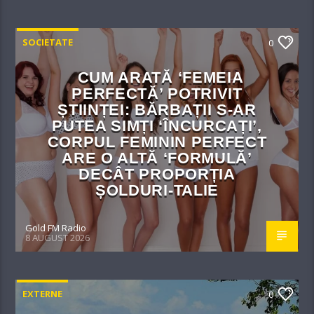
SOCIETATE
0
CUM ARATĂ ‘FEMEIA
PERFECTĂ’ POTRIVIT
ȘTIINȚEI: BĂRBAȚII S-AR
PUTEA SIMȚI ‘ÎNCURCAȚI’,
CORPUL FEMININ PERFECT
ARE O ALTĂ ‘FORMULĂ’
DECÂT PROPORȚIA
ȘOLDURI-TALIE
Gold FM Radio
8 AUGUST 2026
EXTERNE
0