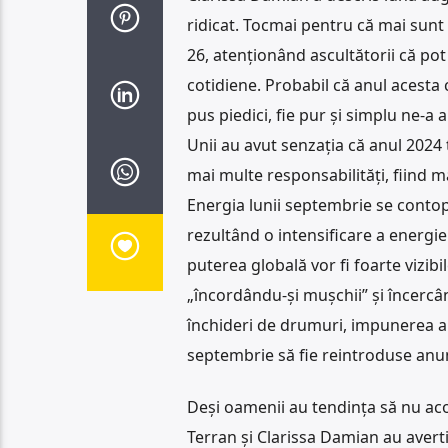
ridicat. Tocmai pentru că mai sunt c
26, atenționând ascultătorii că pot
cotidiene. Probabil că anul acesta c
pus piedici, fie pur și simplu ne-a
Unii au avut senzația că anul 2024 
mai multe responsabilități, fiind m
Energia lunii septembrie se conto
rezultând o intensificare a energiei 
puterea globală vor fi foarte vizibi
„încordându-și mușchii” și încercând
închideri de drumuri, impunerea an
septembrie să fie reintroduse anum
Deși oamenii au tendința să nu aco
Terran și Clarissa Damian au averti