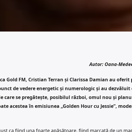
Autor: Oana-Mede
ca Gold FM, Cristian Terran și Clarissa Damian au oferit p
nct de vedere energetic și numerologic și au dezvăluit 
care se pregătește, posibilul război, omul nou și planu
oate acestea în emisiunea „Golden Hour cu Jessie”, mode
gust ca fiind una foarte apăsătoare, fiind marcată de un m