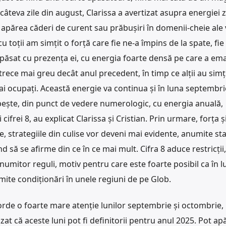
âteva zile din august, Clarissa a avertizat asupra energiei z
 apărea căderi de curent sau prăbușiri în domenii-cheie ale v
u toții am simțit o forță care fie ne-a împins de la spate, fie
 apăsat cu prezența ei, cu energia foarte densă pe care a em
trece mai greu decât anul precedent, în timp ce alții au simț
ai ocupați. Această energie va continua și în luna septembri
pește, din punct de vedere numerologic, cu energia anuală,
cifrei 8, au explicat Clarissa și Cristian. Prin urmare, forța ș
le, strategiile din culise vor deveni mai evidente, anumite st
 să se afirme din ce în ce mai mult. Cifra 8 aduce restricții,
umitor reguli, motiv pentru care este foarte posibil ca în l
ite condiționări în unele regiuni de pe Glob.
rde o foarte mare atenție lunilor septembrie și octombrie, 
zat că aceste luni pot fi definitorii pentru anul 2025. Pot ap