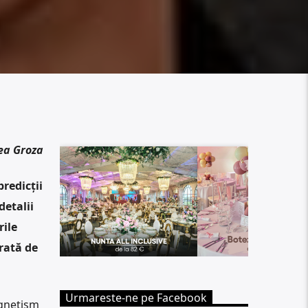
ea Groza
redicții
detalii
rile
rată de
Urmareste-ne pe Facebook
agnetism