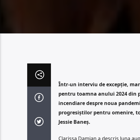
Într-un interviu de excepție, mar
pentru toamna anului 2024 din pu
incendiare despre noua pandemie 
progresiștilor pentru omenire, t
Jessie Baneș.
Clarissa Damian a descris luna au