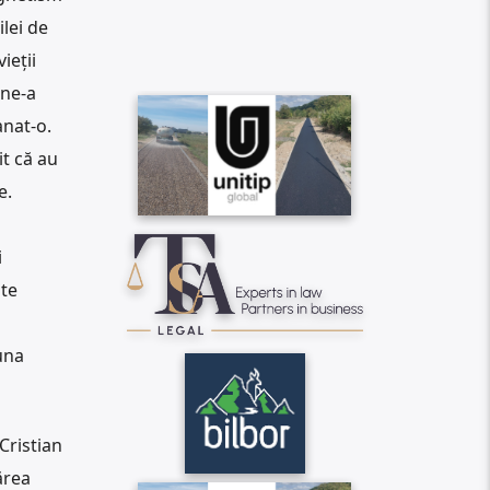
ilei de
ieții
 ne-a
anat-o.
it că au
e.
i
ate
una
Cristian
ărea