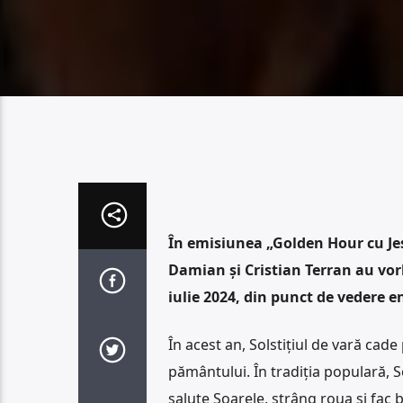
În emisiunea „Golden Hour cu Jes
Damian și Cristian Terran au vorb
iulie 2024, din punct de vedere e
În acest an, Solstițiul de vară cade
pământului. În tradiția populară, S
salute Soarele, strâng roua și fac ba