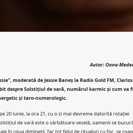
Autor: Oana-Mede
sie”, moderată de Jessie Baneș la Radio Gold FM, Clariss
it despre Solstițiul de vară, numărul karmic și cum va f
nergetic și taro-numerologic.
 pe 20 iunie, la ora 21, cu o zi mai devreme datorită rotației
olstițiul de vară este o sărbătoare veselă, oamenii se bucur
ie în roua dimineții, fac tot felul de ritualuri cu foc, se roa