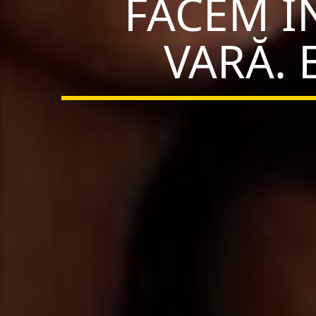
FACEM Î
VARĂ. 