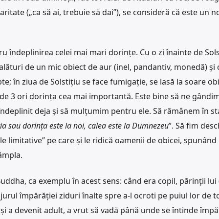
ritate („ca să ai, trebuie să dai”), se consideră că este un n
 îndeplinirea celei mai mari dorințe. Cu o zi înainte de Solst
alături de un mic obiect de aur (inel, pandantiv, monedă) și 
; în ziua de Solstițiu se face fumigație, se lasă la soare obi
e 3 ori dorința cea mai importantă. Este bine să ne gândim
i îndeplinit deja și să mulțumim pentru ele. Să rămânem în s
ția sau dorința este la noi, calea este la Dumnezeu
”. Să fim desch
e limitative” pe care și le ridică oamenii de obicei, spunând 
tâmpla.
uddha, ca exemplu în acest sens: când era copil, părinții lui
urul împărăției ziduri înalte spre a-l ocroti pe puiul lor de to
 și a devenit adult, a vrut să vadă până unde se întinde împăr