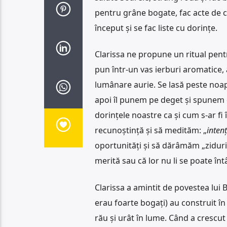
pentru grâne bogate, fac acte de ca
început și se fac liste cu dorințe.
Clarissa ne propune un ritual pentru
pun într-un vas ierburi aromatice, 
lumânare aurie. Se lasă peste noapte
apoi îl punem pe deget și spunem d
dorințele noastre ca și cum s-ar f
recunoștință și să medităm: „
inten
oportunități și să dărâmăm „ziduril
merită sau că lor nu li se poate în
Clarissa a amintit de povestea lui B
erau foarte bogați) au construit în j
rău și urât în lume. Când a crescut