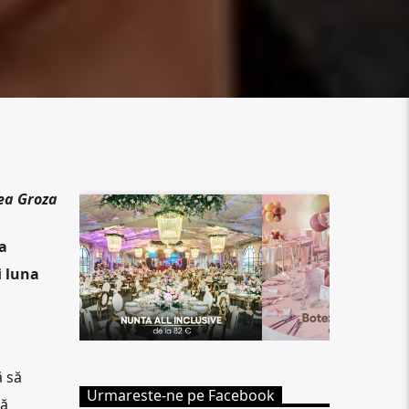
ea Groza
a
i luna
ă să
Urmareste-ne pe Facebook
gă