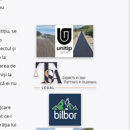
ou
ițiu, se
o
ectul și
 la
tarea de
iși la
că ei nu
 (care
t ce-i
ăția lui