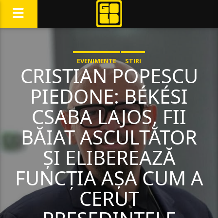
EVENIMENTE
STIRI
CRISTIAN POPESCU
PIEDONE: BÉKÉSI
CSABA LAJOS, FII
BĂIAT ASCULTĂTOR
ȘI ELIBEREAZĂ
FUNCȚIA AȘA CUM A
CERUT