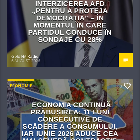
INTERZICEREA AFD
„PENTRU A PROTEJA
DEMOCRAȚIA” – ÎN
MOMENTUL ÎN CARE
PARTIDUL CONDUCE ÎN
SONDAJE CU 28%
Gold FM Radio
6 AUGUST 2026
ECONOMIE
0
ECONOMIA CONTINUĂ
PRĂBUȘIREA: 11 LUNI
CONSECUTIVE DE
SCĂDERE A CONSUMULUI,
IAR IUNIE 2026 ADUCE CEA