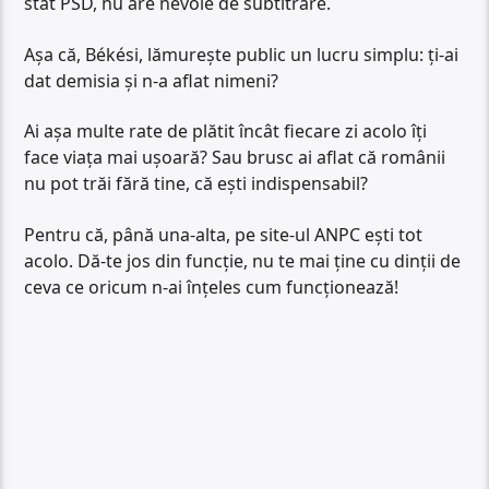
stat PSD, nu are nevoie de subtitrare.
Așa că, Békési, lămurește public un lucru simplu: ți-ai
dat demisia și n-a aflat nimeni?
Ai așa multe rate de plătit încât fiecare zi acolo îți
face viața mai ușoară? Sau brusc ai aflat că românii
nu pot trăi fără tine, că ești indispensabil?
Pentru că, până una-alta, pe site-ul ANPC ești tot
acolo. Dă-te jos din funcție, nu te mai ține cu dinții de
ceva ce oricum n-ai înțeles cum funcționează!