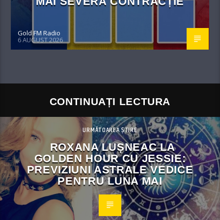
MAI SEVERĂ CONTRACȚIE
Gold FM Radio
6 AUGUST 2026
CONTINUAȚI LECTURA
URMĂTOAREA ȘTIRE
ROXANA LUȘNEAC LA
GOLDEN HOUR CU JESSIE:
PREVIZIUNI ASTRALE VEDICE
PENTRU LUNA MAI