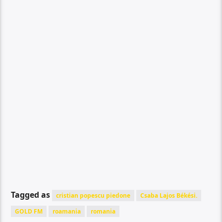
Tagged as
cristian popescu piedone
Csaba Lajos Békési.
GOLD FM
roamania
romania