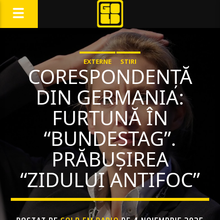
EXTERNE
STIRI
CORESPONDENȚĂ
DIN GERMANIA:
FURTUNĂ ÎN
“BUNDESTAG”.
PRĂBUȘIREA
“ZIDULUI ANTIFOC”