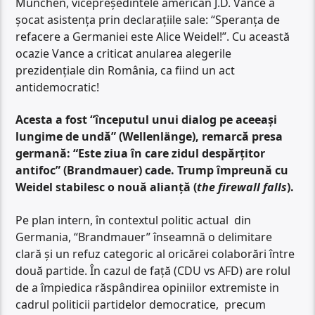
München, vicepreședintele american J.D. Vance a
șocat asistența prin declarațiile sale: “Speranța de
refacere a Germaniei este Alice Weidel!”. Cu această
ocazie Vance a criticat anularea alegerile
prezidențiale din România, ca fiind un act
antidemocratic!
Acesta a fost “începutul unui dialog pe aceeași
lungime de undă” (Wellenlänge), remarcă presa
germană: “Este ziua în care zidul despărțitor
antifoc” (Brandmauer) cade. Trump împreună cu
Weidel stabilesc o nouă alianță (
the firewall falls
).
Pe plan intern, în contextul politic actual din
Germania, “Brandmauer” înseamnă o delimitare
clară și un refuz categoric al oricărei colaborări între
două partide. În cazul de față (CDU vs AFD) are rolul
de a împiedica răspândirea opiniilor extremiste in
cadrul politicii partidelor democratice, precum