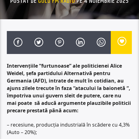
POSTAT DE
GOLD FM RADIO
PE 4 NOIEMBRIE 2025
Intervențiile “furtunoase” ale politicienei Alice
Weidel, șefa partidului Alternativă pentru
Germania (AFD), intrate de mult în cotidian, au
ajuns zilele trecute în faza “atacului la baionetă “,
împotriva unui guvern sleit de putere, care nu
mai poate să aducă argumente plauzibile politicii
precare prestată până acum:
– recesiune, producția industrială în scădere cu 4,3%
(Auto – 20%);