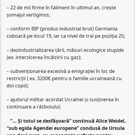
– 22 de mii firme în faliment în ultimul an, crește
șomajul vertiginos;
– conform BIP (produs industrial brut) Germania
coboară pe locul 19, iar ca nivel de trai pe poziția 25;
– dezindustrializarea țării, măsuri ecologice stupide
(ex. interzicerea încălzirii cu gaz);
– subvenționarea excesivă a emigrației în loc de
restricții ( ex. 3200€ pentru o familie ucraineană cu
doi copii);
– ajutorul militar acordat Ucrainei și susținerea în
continuare a războiului;
“… Și totul se desfășoară” continuă Alice Weidel,
“sub egida Agendei europene” condusă de Ursula