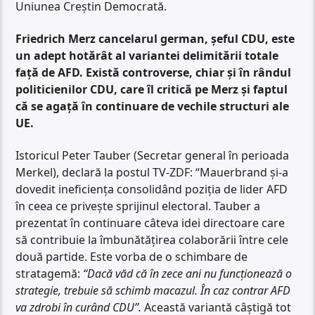
Uniunea Creștin Democrată.
Friedrich Merz cancelarul german, șeful CDU, este
un adept hotărât al variantei delimitării totale
față de AFD. Există controverse, chiar și în rândul
politicienilor CDU, care îl critică pe Merz și faptul
că se agață în continuare de vechile structuri ale
UE.
Istoricul Peter Tauber (Secretar general în perioada
Merkel), declară la postul TV-ZDF: “Mauerbrand și-a
dovedit ineficiența consolidând poziția de lider AFD
în ceea ce privește sprijinul electoral. Tauber a
prezentat în continuare câteva idei directoare care
să contribuie la îmbunătățirea colaborării între cele
două partide. Este vorba de o schimbare de
stratagemă:
“Dacă văd că în zece ani nu funcționează o
strategie, trebuie să schimb macazul. În caz contrar AFD
va zdrobi în curând CDU”.
Această variantă câștigă tot