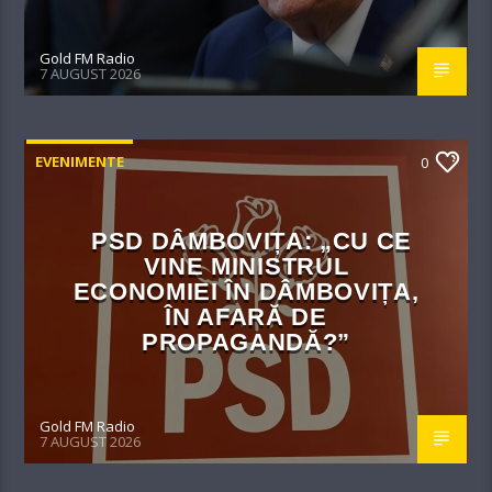
Gold FM Radio
7 AUGUST 2026
EVENIMENTE
0
PSD DÂMBOVIȚA: „CU CE
VINE MINISTRUL
ECONOMIEI ÎN DÂMBOVIȚA,
ÎN AFARĂ DE
PROPAGANDĂ?”
Gold FM Radio
7 AUGUST 2026