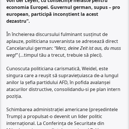
von der Leyen, cu consecințe nefaste pentru
economia Europei. Guvernul german, supus – pro
european, participă inconștient la acest
dezastru”.
În încheierea discursului fulminant susținut de
aplauze, politiciana suveranista se adresează direct
Cancelarului german:
“Merz, deine Zeit ist aus, du muss
weg!”
(…timpul tău a trecut, trebuie să pleci).
Cunoscuta politiciana carismatică, Weidel, este
singura care a reușit să supraviețuiasca de-a lungul
anilor la șefia partidului AFD, în pofida avalanșei
atacurilor distructive, consolidandu-si pe plan intern
poziția.
Schimbarea administrației americane (președintele
Trump) a propulsat-o devenit un lider politic
internațional. La Conferința de Securitate din