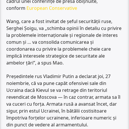
cadrul unei conferințe de presă obișnuite,
conform
European Conservative
Wang, care a fost invitat de șeful securității ruse,
Serghei Șoigu, va „schimba opinii în detaliu cu privire
la problemele internaționale și regionale de interes
comun și … va consolida comunicarea și
coordonarea cu privire la problemele cheie care
implică interesele strategice de securitate ale
ambelor țări”, a spus Mao.
Președintele rus Vladimir Putin a declarat joi, 27
noiembrie, că va pune capăt ofensivei sale din
Ucraina dacă Kievul se va retrage din teritoriul
revendicat de Moscova — în caz contrar, armata sa îl
va cuceri cu forța. Armata rusă a avansat încet, dar
sigur, prin estul Ucrainei, în bătălii costisitoare
împotriva forțelor ucrainene, inferioare numeric și
din punct de vedere al armamentului.