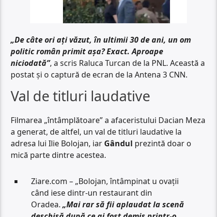
„De câte ori ați văzut, în ultimii 30 de ani, un om
politic român primit așa? Exact. Aproape
niciodată”
, a scris Raluca Turcan de la PNL. Această a
postat și o captură de ecran de la Antena 3 CNN.
Val de titluri laudative
Filmarea „întâmplătoare” a afaceristului Dacian Meza
a generat, de altfel, un val de titluri laudative la
adresa lui Ilie Bolojan, iar
Gândul
prezintă doar o
mică parte dintre acestea.
Ziare.com – „Bolojan, întâmpinat u ovații
când iese dintr-un restaurant din
Oradea.
„Mai rar să fii aplaudat la scenă
deschisă după ce ai fost demis printr-o