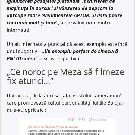
igienizarea pasajelor pietonale, închirierea de
mașinuțe în parcuri și vânzarea de popcorn la
aproape toate evenimentele APTOR. Și lista poate
continuă mult și bine”
, a dezvăluit unul dintre
internauți.
Un alt internaut a punctat că acest exemplu este încă
unul sugestiv –
„Un exemplu perfect de sinecură
PNL/Oradea”
, a scris respectivul.
„Ce noroc pe Meza să filmeze
fix atunci…”
Dar acuzațiile la adresa „afaceristului cameraman”
care promovează cultul personalității lui Ilie Bolojan
nu s-au oprit aici: