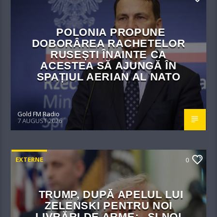
POLONIA PROPUNE
DOBORÂREA RACHETELOR
RUSEȘTI ÎNAINTE CA
ACESTEA SĂ AJUNGĂ ÎN
SPAȚIUL AERIAN AL NATO
Gold FM Radio
7 AUGUST 2026
EXTERNE
0
TRUMP, DUPĂ APELUL LUI
ZELENSKI PENTRU NOI
LIVRĂRI DE ARME: „ȘI NOI