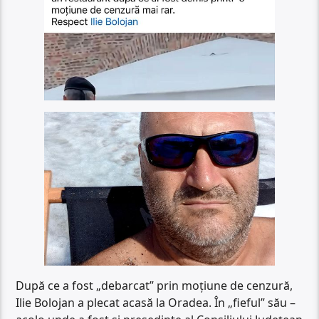
După ce a fost „debarcat” prin moțiune de cenzură,
Ilie Bolojan a plecat acasă la Oradea. În „fieful” său –