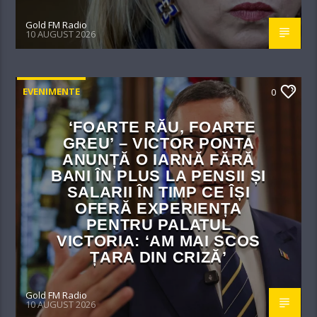
Gold FM Radio
10 AUGUST 2026
EVENIMENTE
0
‘FOARTE RĂU, FOARTE
GREU’ – VICTOR PONTA
ANUNȚĂ O IARNĂ FĂRĂ
BANI ÎN PLUS LA PENSII ȘI
SALARII ÎN TIMP CE ÎȘI
OFERĂ EXPERIENȚA
PENTRU PALATUL
VICTORIA: ‘AM MAI SCOS
ȚARA DIN CRIZĂ’
Gold FM Radio
10 AUGUST 2026