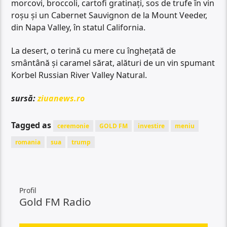
morcovi, broccoli, cartofi gratinaţi, sos de trufe în vin
roşu şi un Cabernet Sauvignon de la Mount Veeder,
din Napa Valley, în statul California.
La desert, o terină cu mere cu îngheţată de
smântână şi caramel sărat, alături de un vin spumant
Korbel Russian River Valley Natural.
sursă:
ziuanews.ro
Tagged as
ceremonie
GOLD FM
investire
meniu
romania
sua
trump
Profil
Gold FM Radio