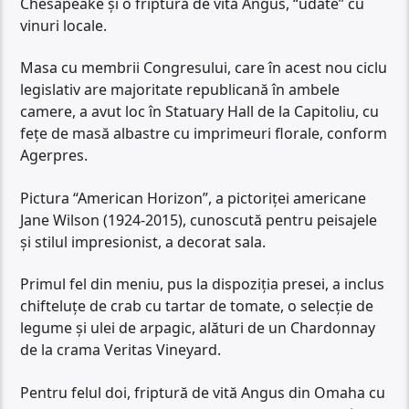
Chesapeake şi o friptură de vită Angus, “udate” cu
vinuri locale.
Masa cu membrii Congresului, care în acest nou ciclu
legislativ are majoritate republicană în ambele
camere, a avut loc în Statuary Hall de la Capitoliu, cu
feţe de masă albastre cu imprimeuri florale, conform
Agerpres.
Pictura “American Horizon”, a pictoriţei americane
Jane Wilson (1924-2015), cunoscută pentru peisajele
şi stilul impresionist, a decorat sala.
Primul fel din meniu, pus la dispoziţia presei, a inclus
chifteluţe de crab cu tartar de tomate, o selecţie de
legume şi ulei de arpagic, alături de un Chardonnay
de la crama Veritas Vineyard.
Pentru felul doi, friptură de vită Angus din Omaha cu