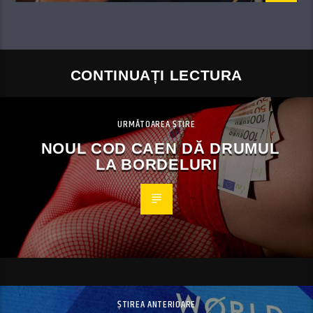
CONTINUAȚI LECTURA
URMĂTOAREA ȘTIRE
NOUL COD CAEN DĂ DRUMUL
LA BORDELURI
ȘTIREA ANTERIOARE