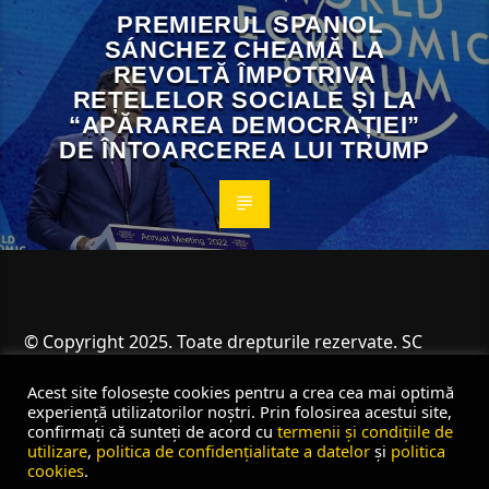
PREMIERUL SPANIOL
SÁNCHEZ CHEAMĂ LA
REVOLTĂ ÎMPOTRIVA
REȚELELOR SOCIALE ȘI LA
“APĂRAREA DEMOCRAȚIEI”
DE ÎNTOARCEREA LUI TRUMP
© Copyright 2025. Toate drepturile rezervate. SC
Angus Resources SRL
Acest site folosește cookies pentru a crea cea mai optimă
experiență utilizatorilor noștri. Prin folosirea acestui site,
confirmați că sunteți de acord cu
termenii și condițiile de
utilizare
,
politica de confidențialitate a datelor
și
politica
cookies
.