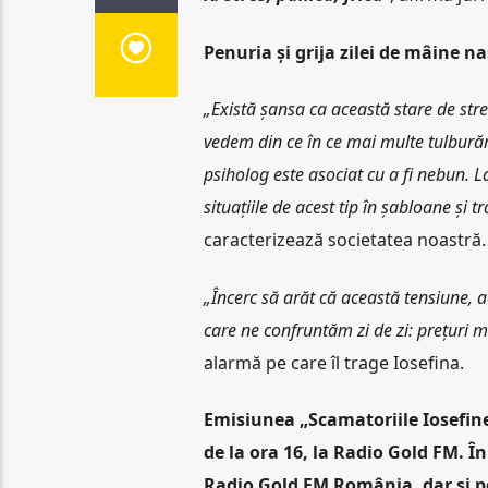
Penuria și grija zilei de mâine n
„Există șansa ca această stare de stres
vedem din ce în ce mai multe tulburăr
psiholog este asociat cu a fi nebun. La 
situațiile de acest tip în șabloane și t
caracterizează societatea noastră.
„Încerc să arăt că această tensiune, a
care ne confruntăm zi de zi: prețuri m
alarmă pe care îl trage Iosefina.
Emisiunea „Scamatoriile Iosefinei
de la ora 16, la Radio Gold FM. Î
Radio Gold FM România, dar și p