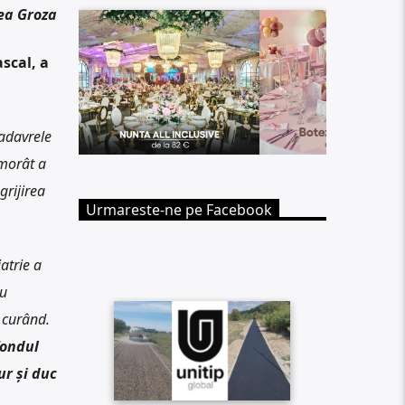
ea Groza
scal, a
Cadavrele
omorât a
grijirea
Urmareste-ne pe Facebook
atrie a
au
a curând.
fondul
ur și duc