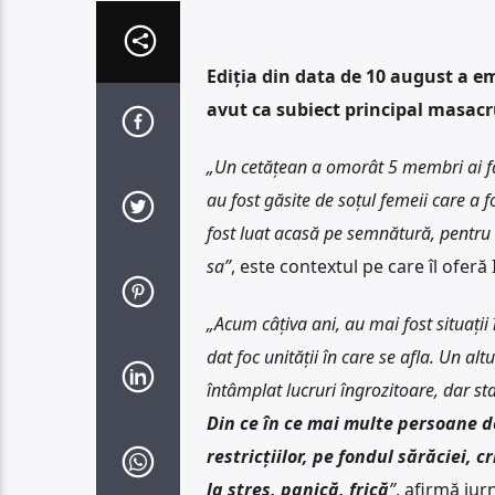
Ediția din data de 10 august a em
avut ca subiect principal masacr
„Un cetățean a omorât 5 membri ai fami
au fost găsite de soțul femeii care a 
fost luat acasă pe semnătură, pentru că
sa”
, este contextul pe care îl oferă
„Acum câțiva ani, au mai fost situații 
dat foc unității în care se afla. Un al
întâmplat lucruri îngrozitoare, dar sta
Din ce în ce mai multe persoane dez
restricțiilor, pe fondul sărăciei, c
la stres, panică, frică
”
, afirmă jurn