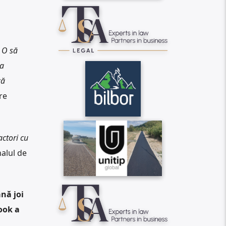
. O să
la
ză
re
actori cu
alul de
nă joi
ook a