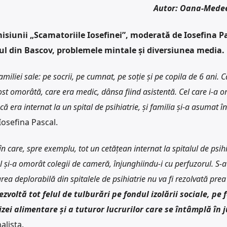
Autor: Oana-Mede
isiunii „Scamatoriile Iosefinei”, moderată de Iosefina Pa
ul din Bascov, problemele mintale și diversiunea media.
liei sale: pe socrii, pe cumnat, pe soție și pe copila de
6 ani. 
fost omorâtă, care era medic, dânsa fiind asistentă. Cel care i-a 
 era internat la un spital de psihiatrie, și familia și-a asumat în
 Iosefina Pascal.
în care, spre exemplu, tot un cetățean internat la spitalul de psihi
tul și-a omorât colegii de cameră, înjunghiindu-i cu perfuzorul. S-
rea deplorabilă din spitalele de psihiatrie nu va fi rezolvată pre
voltă tot felul de tulburări pe fondul izolării sociale, pe 
rizei alimentare și a tuturor lucrurilor care se întâmplă în j
alista.