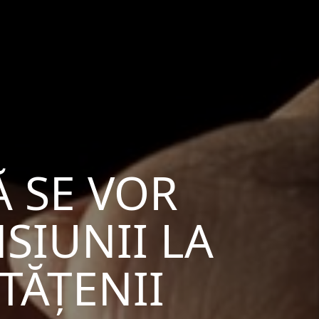
Ă SE VOR
SIUNII LA
TĂȚENII