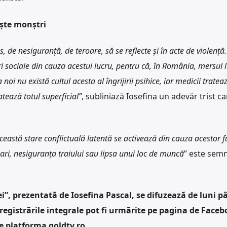
aște monștri
, de nesiguranță, de teroare, să se reflecte și în acte de violență
i sociale din cauza acestui lucru, pentru că, în România, mersul 
noi nu există cultul acesta al îngrijirii psihice, iar medicii tratea
ratează totul superficial”
, subliniază Iosefina un adevăr trist ca
ceastă stare conflictuală latentă se activează din cauza acestor f
ari, nesiguranța traiului sau lipsa unui loc de muncă
” este semn
”, prezentată de Iosefina Pascal, se difuzează de luni pâ
nregistrările integrale pot fi urmărite pe pagina de Faceb
e platforma goldtv.ro