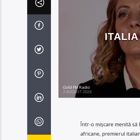
ITALI
Gold FM Radio
3 AUGUST 2026
Într-o mișcare menită să b
africane, premierul itali