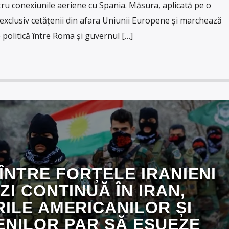
u conexiunile aeriene cu Spania. Măsura, aplicată pe o
 exclusiv cetățenii din afara Uniunii Europene și marchează
politică între Roma și guvernul […]
ÎNTRE FORȚELE IRANIENI
ZI CONTINUĂ ÎN IRAN,
ILE AMERICANILOR ȘI
ENILOR PAR SĂ EȘUEZE