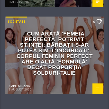
8 AUGUST 2026
SOCIETATE
0
CUM ARATĂ ‘FEMEIA
PERFECTĂ’ POTRIVIT
ȘTIINȚEI: BĂRBAȚII S-AR
PUTEA SIMȚI ‘ÎNCURCAȚI’,
CORPUL FEMININ PERFECT
ARE O ALTĂ ‘FORMULĂ’
DECÂT PROPORȚIA
ȘOLDURI-TALIE
Gold FM Radio
8 AUGUST 2026