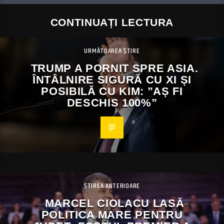
CONTINUAȚI LECTURA
URMĂTOAREA ȘTIRE
TRUMP A PORNIT SPRE ASIA.
ÎNTÂLNIRE SIGURĂ CU XI ȘI
POSIBILĂ CU KIM: ”AȘ FI
DESCHIS 100%”
ȘTIREA ANTERIOARE
MARCEL CIOLACU LASĂ
POLITICA MARE PENTRU