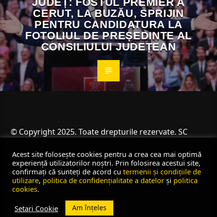
JUDEȚ: FOSTUL PREMIER A
CERUT, LA BUZĂU, SPRIJIN
PENTRU CANDIDATURA LA
FOTOLIUL DE PREȘEDINTE AL
CONSILIULUI JUDEȚEAN
© Copyright 2025. Toate drepturile rezervate. SC
Angus Resources SRL
Acest site folosește cookies pentru a crea cea mai optimă
experiență utilizatorilor noștri. Prin folosirea acestui site,
confirmați că sunteți de acord cu
termenii și condițiile de
utilizare
,
politica de confidențialitate a datelor
și
politica
cookies
.
Am înțeles
Setari Cookie