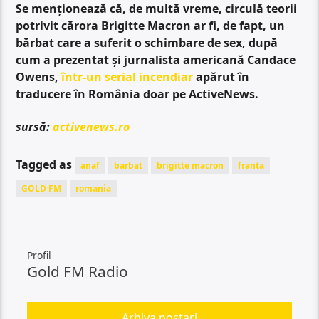
Se menționează că, de multă vreme, circulă teorii
potrivit cărora Brigitte Macron ar fi, de fapt, un
bărbat care a suferit o schimbare de sex, după
cum a prezentat și jurnalista americană Candace
Owens,
într-un serial incendiar
apărut în
traducere în România doar pe ActiveNews.
sursă:
activenews.ro
Tagged as
anaf
barbat
brigitte macron
franta
GOLD FM
romania
Profil
Gold FM Radio
Arhiva postari