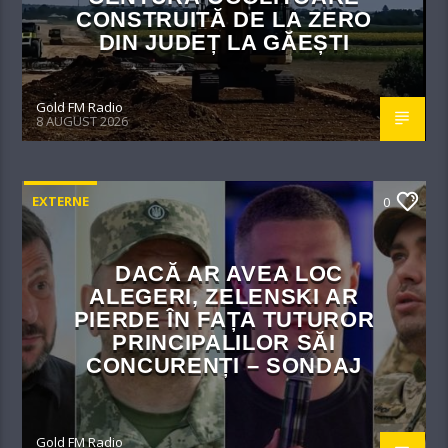
CONSTRUITĂ DE LA ZERO
DIN JUDEȚ LA GĂEȘTI
Gold FM Radio
8 AUGUST 2026
EXTERNE
0
DACĂ AR AVEA LOC
ALEGERI, ZELENSKI AR
PIERDE ÎN FAȚA TUTUROR
PRINCIPALILOR SĂI
CONCURENȚI – SONDAJ
Gold FM Radio