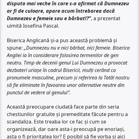
disputa mai veche în care s-a afirmat că Dumnezeu
ar fi de culoare, apare acum întrebarea dacă
Dumnezeu e femeie sau e bărbat!?”
, a prezentat
uimită Iosefina Pascal.
Biserica Anglicană și-a pus această problemă și
spune:
„Dumnezeu nu e nici bărbat, nici femeie. Biserica
Angliei ia în considerare folosirea termenilor de gen
neutru. Timp de decenii genul Lui Dumnezeu a provocat
dezbateri uriașe în cadrul Bisericii, mulți cerând ca
pronumele masculine, precum și referirea la Tatăl nostru
să fie eliminate în favoarea unor alternative neutre din
punctul de vedere al genului”.
Această preocupare ciudată face parte din seria
chestiunilor gratuite și premeditate făcute pentru a
scandaliza. Este treaba lor ce fac și cum se
organizează, dar oare asta-i preocupă pe enoriași,
asta o fi prioritatea lor? E posibil să fie vorba și aici