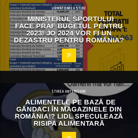
URMĂTOAREA ȘTIRE
MINISTERUL SPORTULUI
FACE PRAF BUGETUL PENTRU
2023! JO 2024 VOR FI UN
DEZASTRU PENTRU ROMÂNIA?
ȘTIREA ANTERIOARE
ALIMENTELE PE BAZĂ DE
GÂNDACI ÎN MAGAZINELE DIN
ROMÂNIA!? LIDL SPECULEAZĂ
RISIPA ALIMENTARĂ