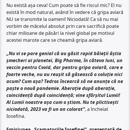
Nu există așa ceva! Cum poate să fie riscul mic? El nu
există în mod natural, având în vedere că gripa aviară
NU se transmite la oameni! Niciodată! Ca să nu mai
vorbim de măcelul absolut prin care sacrifică poate
chiar milioane de păsări la nivel global pe motivul
acestei marote care se cheamă gripa aviară.
„Nu vi se pare genial că au găsit rapid băieții ăștia
șmecheri ai planetei, Big Pharma, în câteva luni, un
vaccin pentru Covid, dar pentru gripa aviară, care e
foarte veche, nu au reușit să găsească o soluție nici
acum? Cum așa? Tedros încearcă să ne anunțe că ne
paște o nouă pandemie. Aberație după aberație,
coincidență după coincidență; vine sfârșitul Lumii!
Al Lumii noastre așa cum o știam. Nu te plictisești
niciodată, 2023 va fi un an colorat”
, a încheiat
Iosefina.
Emisiunea „Scamatoriile Iosefinei”, prezentată de