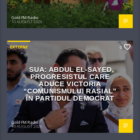
Gold FM Radio
10 AUGUST 2026
EXTERNE
0
SUA: ABDUL EL-SAYED,
PROGRESISTUL CARE
ADUCE VICTORIA
“COMUNISMULUI RASIAL”
ÎN PARTIDUL DEMOCRAT
Gold FM Radio
10 AUGUST 2026