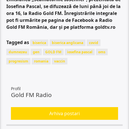
Iosefina Pascal, se difuzează de luni până joi de la
ora 16, la Radio Gold FM. Înregistrările integrale
pot fi urmărite pe pagina de Facebook a Radio
Gold FM România, dar și pe platforma goldtv.ro
Tagged as
biserica
biserica anglicana
covid
dumnezeu
gen
GOLD FM
iosefina pascal
oms
progresism
romania
vaccin
Profil
Gold FM Radio
Arhiva postari