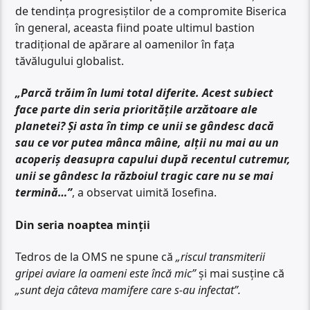
de tendința progresiștilor de a compromite Biserica
în general, aceasta fiind poate ultimul bastion
tradițional de apărare al oamenilor în fața
tăvălugului globalist.
„Parcă trăim în lumi total diferite. Acest subiect
face parte din seria prioritățile arzătoare ale
planetei? Și asta în timp ce unii se gândesc dacă
sau ce vor putea mânca mâine, alții nu mai au un
acoperiș deasupra capului după recentul cutremur,
unii se gândesc la războiul tragic care nu se mai
termină…”
, a observat uimită Iosefina.
Din seria noaptea minții
Tedros de la OMS ne spune că
„riscul transmiterii
gripei aviare la oameni este încă mic”
și mai susține că
„sunt deja câteva mamifere care s-au infectat”.