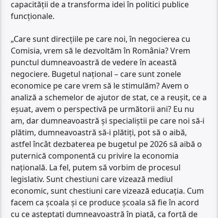
capacității de a transforma idei în politici publice
funcționale.
„Care sunt direcțiile pe care noi, în negocierea cu
Comisia, vrem să le dezvoltăm în România? Vrem
punctul dumneavoastră de vedere în această
negociere. Bugetul național – care sunt zonele
economice pe care vrem să le stimulăm? Avem o
analiză a schemelor de ajutor de stat, ce a reușit, ce a
eșuat, avem o perspectivă pe următorii ani? Eu nu
am, dar dumneavoastră și specialiștii pe care noi să-i
plătim, dumneavoastră să-i plătiți, pot să o aibă,
astfel încât dezbaterea pe bugetul pe 2026 să aibă o
puternică componentă cu privire la economia
națională. La fel, putem să vorbim de procesul
legislativ. Sunt chestiuni care vizează mediul
economic, sunt chestiuni care vizează educația. Cum
facem ca școala și ce produce școala să fie în acord
cu ce așteptați dumneavoastră în piață, ca forță de