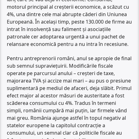
motorul principal al creșterii economice, a scăzut cu
4%, una dintre cele mai abrupte căderi din Uniunea
Europeană. În același timp, peste 130.000 de firme au
intrat în insolvență sau faliment și asociaţiile
patronale cer adoptarea urgentă a unui pachet de
relansare economică pentru a nu intra în recesiune.
Pentru antreprenorii români, anul se apropie de final
sub semnul supraviețuirii. Modificările fiscale
operate pe parcursul anului – creșteri de taxe,
majorarea TVA și accize mai mari – au pus o presiune
suplimentară pe mediul de afaceri, deja slăbit. Primul
efect major al acestor măsuri de austeritate a fost
scăderea consumului cu 4%. Tradus în termeni
simpli, românii cumpără mai puțin, iar firmele vând
mai greu. România ajunge astfel în topul negativ al
statelor europene la capitolul contracție a
consumului, un semnal clar că politicile fiscale au