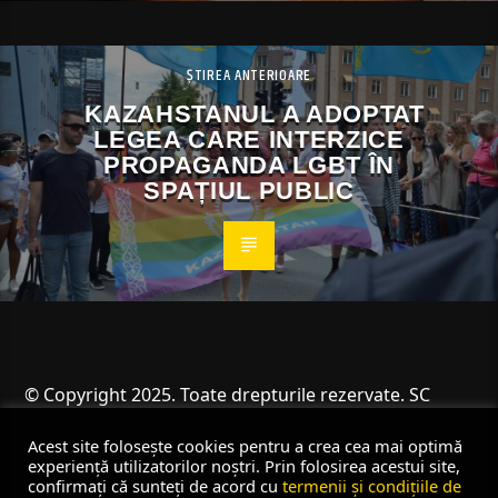
ȘTIREA ANTERIOARE
KAZAHSTANUL A ADOPTAT
LEGEA CARE INTERZICE
PROPAGANDA LGBT ÎN
SPAȚIUL PUBLIC
© Copyright 2025. Toate drepturile rezervate. SC
Angus Resources SRL
Acest site folosește cookies pentru a crea cea mai optimă
experiență utilizatorilor noștri. Prin folosirea acestui site,
confirmați că sunteți de acord cu
termenii și condițiile de