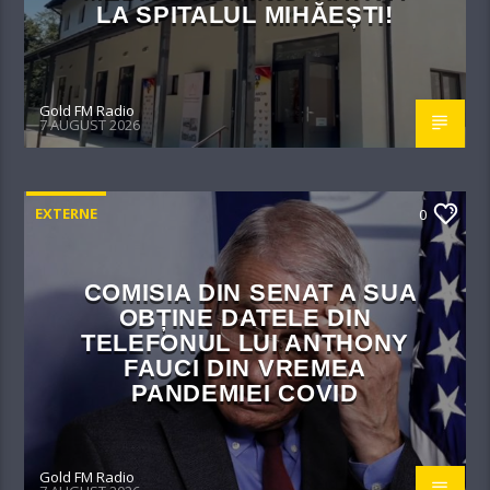
LA SPITALUL MIHĂEȘTI!​
Gold FM Radio
7 AUGUST 2026
EXTERNE
0
COMISIA DIN SENAT A SUA
OBȚINE DATELE DIN
TELEFONUL LUI ANTHONY
FAUCI DIN VREMEA
PANDEMIEI COVID
Gold FM Radio