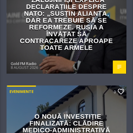
DECLARAȚIILE DESPRE
NATO: „SUSȚIN ALIANȚA,
DAR EA TREBUIE SĂ SE
REFORMEZE. RUSIA A
ÎNVĂȚAT SĂ
CONTRACAREZE APROAPE
TOATE ARMELE
Gold FM Radio
8 AUGUST 2026
EVENIMENTE
0
O NOUĂ INVESTIȚIE
FINALIZATĂ: CLĂDIRE
MEDICO-ADMINISTRATIVĂ