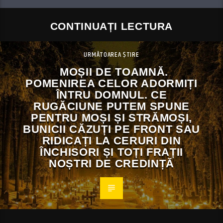
CONTINUAȚI LECTURA
URMĂTOAREA ȘTIRE
MOȘII DE TOAMNĂ.
POMENIREA CELOR ADORMIȚI
ÎNTRU DOMNUL. CE
RUGĂCIUNE PUTEM SPUNE
PENTRU MOȘI ȘI STRĂMOȘI,
BUNICII CĂZUȚI PE FRONT SAU
RIDICAȚI LA CERURI DIN
ÎNCHISORI ȘI TOȚI FRAȚII
NOȘTRI DE CREDINȚĂ