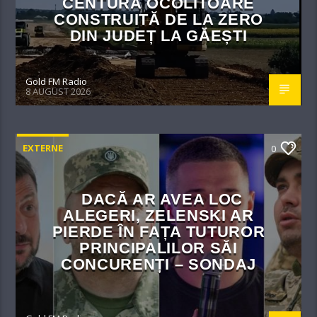
CENTURĂ OCOLITOARE
CONSTRUITĂ DE LA ZERO
DIN JUDEȚ LA GĂEȘTI
Gold FM Radio
8 AUGUST 2026
EXTERNE
0
DACĂ AR AVEA LOC
ALEGERI, ZELENSKI AR
PIERDE ÎN FAȚA TUTUROR
PRINCIPALILOR SĂI
CONCURENȚI – SONDAJ