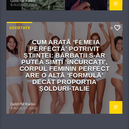
Gold FM Radio
8 AUGUST 2026
SOCIETATE
0
CUM ARATĂ ‘FEMEIA
PERFECTĂ’ POTRIVIT
ȘTIINȚEI: BĂRBAȚII S-AR
PUTEA SIMȚI ‘ÎNCURCAȚI’,
CORPUL FEMININ PERFECT
ARE O ALTĂ ‘FORMULĂ’
DECÂT PROPORȚIA
ȘOLDURI-TALIE
Gold FM Radio
8 AUGUST 2026