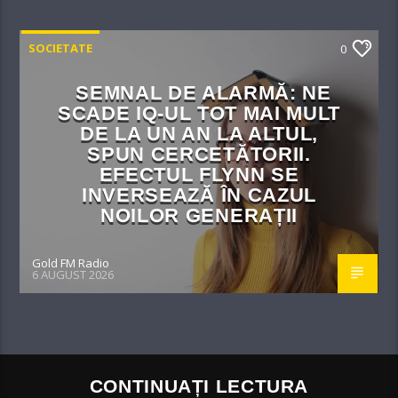
SOCIETATE
0
SEMNAL DE ALARMĂ: NE
SCADE IQ-UL TOT MAI MULT
DE LA UN AN LA ALTUL,
SPUN CERCETĂTORII.
EFECTUL FLYNN SE
INVERSEAZĂ ÎN CAZUL
NOILOR GENERAȚII
Gold FM Radio
6 AUGUST 2026
CONTINUAȚI LECTURA