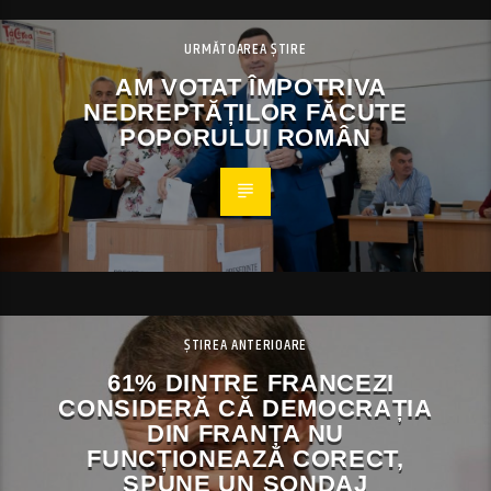
URMĂTOAREA ȘTIRE
AM VOTAT ÎMPOTRIVA
NEDREPTĂȚILOR FĂCUTE
POPORULUI ROMÂN
ȘTIREA ANTERIOARE
61% DINTRE FRANCEZI
CONSIDERĂ CĂ DEMOCRAȚIA
DIN FRANȚA NU
FUNCȚIONEAZĂ CORECT,
SPUNE UN SONDAJ