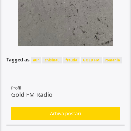
Tagged as
aur
chisinau
frauda
GOLD FM
romania
Profil
Gold FM Radio
Arhiva postari