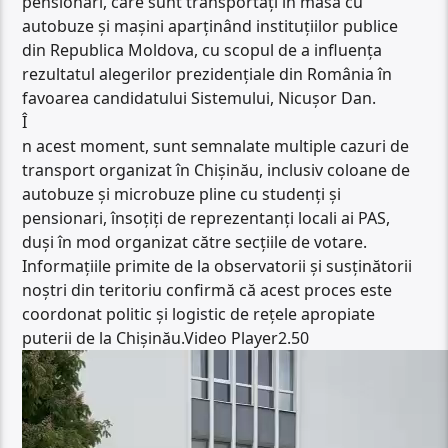
pensionari, care sunt transportați în masă cu
autobuze și mașini aparținând instituțiilor publice
din Republica Moldova, cu scopul de a influența
rezultatul alegerilor prezidențiale din România în
favoarea candidatului Sistemului, Nicușor Dan.
Î
n acest moment, sunt semnalate multiple cazuri de
transport organizat în Chișinău, inclusiv coloane de
autobuze și microbuze pline cu studenți și
pensionari, însoțiți de reprezentanți locali ai PAS,
duși în mod organizat către secțiile de votare.
Informațiile primite de la observatorii și susținătorii
noștri din teritoriu confirmă că acest proces este
coordonat politic și logistic de rețele apropiate
Player
puterii de la Chișinău.Video Player2.50
video