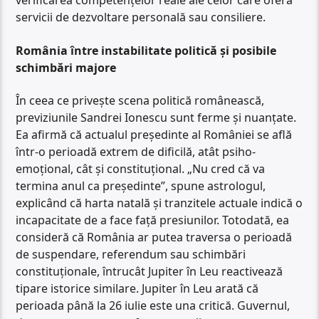
verificarea competențelor reale ale celor care oferă
servicii de dezvoltare personală sau consiliere.
România între instabilitate politică și posibile
schimbări majore
În ceea ce privește scena politică românească,
previziunile Sandrei Ionescu sunt ferme și nuanțate.
Ea afirmă că actualul președinte al României se află
într-o perioadă extrem de dificilă, atât psiho-
emoțional, cât și constituțional. „Nu cred că va
termina anul ca președinte”, spune astrologul,
explicând că harta natală și tranzitele actuale indică o
incapacitate de a face față presiunilor. Totodată, ea
consideră că România ar putea traversa o perioadă
de suspendare, referendum sau schimbări
constituționale, întrucât Jupiter în Leu reactivează
tipare istorice similare. Jupiter în Leu arată că
perioada până la 26 iulie este una critică. Guvernul,