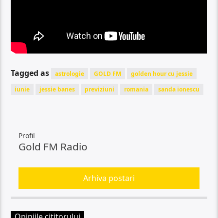
Tagged as
astrologie
GOLD FM
golden hour cu jessie
iunie
jessie banes
previziuni
romania
sanda ionescu
Profil
Gold FM Radio
Arhiva postari
Opiniile cititorului