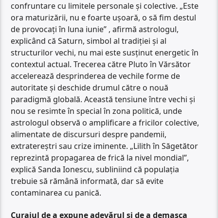
confruntare cu limitele personale și colective. „Este
ora maturizării, nu e foarte ușoară, o să fim destul
de provocați în luna iunie” , afirmă astrologul,
explicând că Saturn, simbol al tradiției și al
structurilor vechi, nu mai este susținut energetic în
contextul actual. Trecerea către Pluto în Vărsător
accelerează desprinderea de vechile forme de
autoritate și deschide drumul către o nouă
paradigmă globală. Această tensiune între vechi și
nou se resimte în special în zona politică, unde
astrologul observă o amplificare a fricilor colective,
alimentate de discursuri despre pandemii,
extratereștri sau crize iminente. „Lilith în Săgetător
reprezintă propagarea de frică la nivel mondial”,
explică Sanda Ionescu, subliniind că populația
trebuie să rămână informată, dar să evite
contaminarea cu panică.
Curajul de a expune adevărul și de a demasca