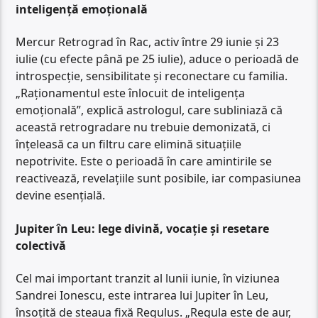
inteligență emoțională
Mercur Retrograd în Rac, activ între 29 iunie și 23
iulie (cu efecte până pe 25 iulie), aduce o perioadă de
introspecție, sensibilitate și reconectare cu familia.
„Raționamentul este înlocuit de inteligența
emoțională”, explică astrologul, care subliniază că
această retrogradare nu trebuie demonizată, ci
înțeleasă ca un filtru care elimină situațiile
nepotrivite. Este o perioadă în care amintirile se
reactivează, revelațiile sunt posibile, iar compasiunea
devine esențială.
Jupiter în Leu: lege divină, vocație și resetare
colectivă
Cel mai important tranzit al lunii iunie, în viziunea
Sandrei Ionescu, este intrarea lui Jupiter în Leu,
însoțită de steaua fixă Regulus. „Regula este de aur,