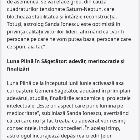
de asemenea, se va reface greu, din cauza
cuadraturilor tensionate Saturn-Neptun, care
blochează stabilitatea și întârzie reconstrucția.
Totuși, astrolog Sanda Ionescu este optimistă în
privința calității viitorilor lideri, afirmând că „vor fi
persoane pe care ne vom putea baza, persoane care
ce spun, aia fac” .
Luna Plină în Săgetător: adevăr, meritocrație și
finalizări
Luna Plină de la începutul lunii iunie activează axa
cunoașterii Gemeni-Săgetător, aducând în prim-plan
adevărul, studiile, finalizările academice și proiectele
intelectuale. „Este un aspect care pune lumina pe
mediocritate”, subliniază Sanda Ionescu, avertizând
că cei care nu își fac treaba cu adevărat vor resimți
consecințele, inclusiv concedieri. În același timp,
astrologul încurajează depășirea credințelor