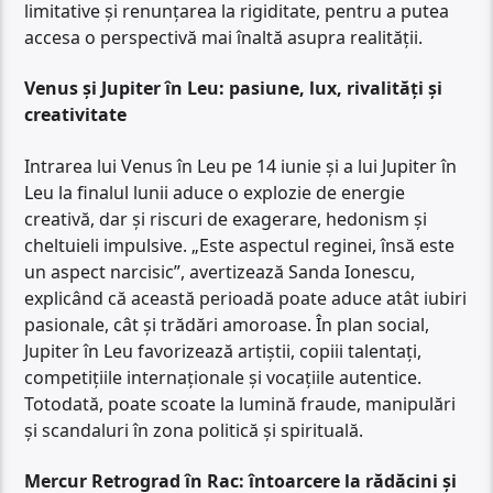
limitative și renunțarea la rigiditate, pentru a putea
accesa o perspectivă mai înaltă asupra realității.
Venus și Jupiter în Leu: pasiune, lux, rivalități și
creativitate
Intrarea lui Venus în Leu pe 14 iunie și a lui Jupiter în
Leu la finalul lunii aduce o explozie de energie
creativă, dar și riscuri de exagerare, hedonism și
cheltuieli impulsive. „Este aspectul reginei, însă este
un aspect narcisic”, avertizează Sanda Ionescu,
explicând că această perioadă poate aduce atât iubiri
pasionale, cât și trădări amoroase. În plan social,
Jupiter în Leu favorizează artiștii, copiii talentați,
competițiile internaționale și vocațiile autentice.
Totodată, poate scoate la lumină fraude, manipulări
și scandaluri în zona politică și spirituală.
Mercur Retrograd în Rac: întoarcere la rădăcini și