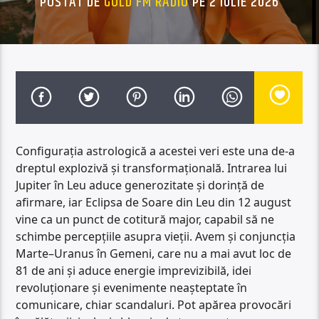
POSTAT DE
GOLD FM RADIO
PE 2 IULIE 2026
Configurația astrologică a acestei veri este una de-a
dreptul explozivă și transformațională. Intrarea lui
Jupiter în Leu aduce generozitate și dorință de
afirmare, iar Eclipsa de Soare din Leu din 12 august
vine ca un punct de cotitură major, capabil să ne
schimbe percepțiile asupra vieții. Avem și conjuncția
Marte–Uranus în Gemeni, care nu a mai avut loc de
81 de ani și aduce energie imprevizibilă, idei
revoluționare și evenimente neașteptate în
comunicare, chiar scandaluri. Pot apărea provocări