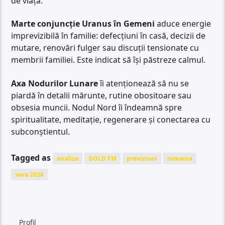
de viață.
Marte conjuncție Uranus în Gemeni
aduce energie
imprevizibilă în familie: defecțiuni în casă, decizii de
mutare, renovări fulger sau discuții tensionate cu
membrii familiei. Este indicat să își păstreze calmul.
Axa Nodurilor Lunare
îi atenționează să nu se
piardă în detalii mărunte, rutine obositoare sau
obsesia muncii. Nodul Nord îi îndeamnă spre
spiritualitate, meditație, regenerare și conectarea cu
subconștientul.
Tagged as
analiza
GOLD FM
previziuni
romania
vara 2026
Profil