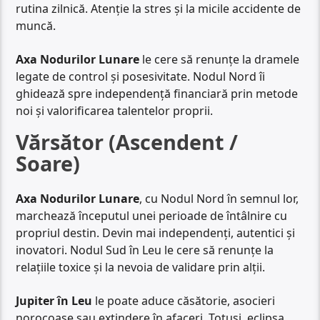
rutina zilnică. Atenție la stres și la micile accidente de
muncă.
Axa Nodurilor Lunare
le cere să renunțe la dramele
legate de control și posesivitate. Nodul Nord îi
ghidează spre independență financiară prin metode
noi și valorificarea talentelor proprii.
Vărsător (Ascendent /
Soare)
Axa Nodurilor Lunare
, cu Nodul Nord în semnul lor,
marchează începutul unei perioade de întâlnire cu
propriul destin. Devin mai independenți, autentici și
inovatori. Nodul Sud în Leu le cere să renunțe la
relațiile toxice și la nevoia de validare prin alții.
Jupiter în Leu
le poate aduce căsătorie, asocieri
norocoase sau extindere în afaceri. Totuși, eclipsa