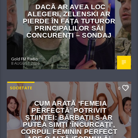
DACĂ AR AVEA LOC
ALEGERI, ZELENSKI AR
PIERDE ÎN FAȚA TUTUROR
PRINCIPALILOR SĂI
CONCURENȚI – SONDAJ
Gold FM Radio
8 AUGUST 2026
SOCIETATE
0
CUM ARATĂ ‘FEMEIA
PERFECTĂ’ POTRIVIT
ȘTIINȚEI: BĂRBAȚII S-AR
PUTEA SIMȚI ‘ÎNCURCAȚI’,
CORPUL FEMININ PERFECT