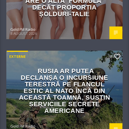
ARE O ALTĂ ‘FORMULĂ’
DECÂT PROPORȚIA
ȘOLDURI-TALIE
Gold FM Radio
8 AUGUST 2026
EXTERNE
0
RUSIA AR PUTEA
DECLANȘA O INCURSIUNE
TERESTRĂ PE FLANCUL
ESTIC AL NATO ÎNCĂ DIN
ACEASTĂ TOAMNĂ, SUSȚIN
SERVICIILE SECRETE
AMERICANE
Gold FM Radio