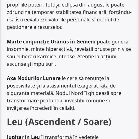
propriile puteri. Totuși, eclipsa din august le poate
zdruncina temporar stabilitatea financiară, forțându-
i să își reevalueze valorile personale și modul de
gestionare a resurselor.
Marte conjuncție Uranus în Gemeni
poate genera
insomnie, minte hiperactivă, revelații bruște prin vise
sau eliberări karmice intense. Atenție la acțiuni
ascunse și impulsuri.
Axa Nodurilor Lunare
le cere să renunțe la
posesivitate și la atașamentul exagerat față de
siguranța materială. Nodul Nord îi ghidează spre
transformare profundă, investiții comune și
învățarea încrederii în ceilalți.
Leu (Ascendent / Soare)
Jupiter în Leu
îi transformă în vedetele