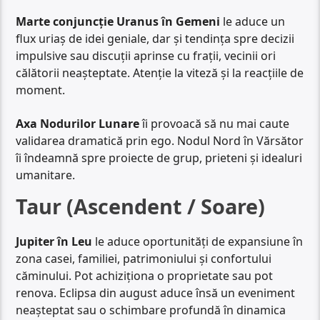
Marte conjuncție Uranus în Gemeni
le aduce un
flux uriaș de idei geniale, dar și tendința spre decizii
impulsive sau discuții aprinse cu frații, vecinii ori
călătorii neașteptate. Atenție la viteză și la reacțiile de
moment.
Axa Nodurilor Lunare
îi provoacă să nu mai caute
validarea dramatică prin ego. Nodul Nord în Vărsător
îi îndeamnă spre proiecte de grup, prieteni și idealuri
umanitare.
Taur (Ascendent / Soare)
Jupiter în Leu
le aduce oportunități de expansiune în
zona casei, familiei, patrimoniului și confortului
căminului. Pot achiziționa o proprietate sau pot
renova. Eclipsa din august aduce însă un eveniment
neașteptat sau o schimbare profundă în dinamica