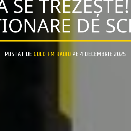
 SE TREZEȘTE!
IONARE DE S
POSTAT DE
GOLD FM RADIO
PE 4 DECEMBRIE 2025