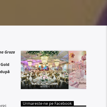
ea Groza
 Gold
 după
Urmareste-ne pe Facebook
ziri