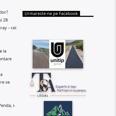
udor?
Urmareste-ne pe Facebook
i 28
ray – cei
e la
mentare
ța
are se
enda, i-