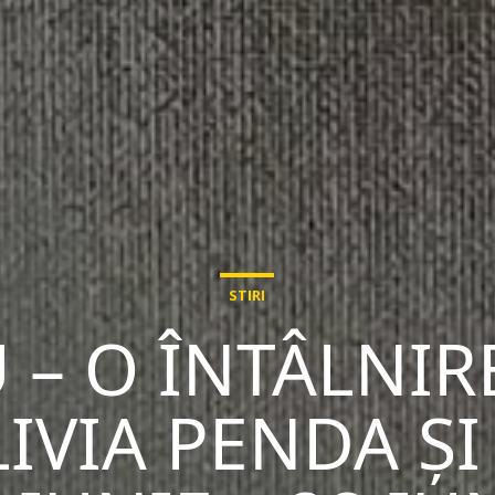
STIRI
 – O ÎNTÂLNIR
LIVIA PENDA Ș