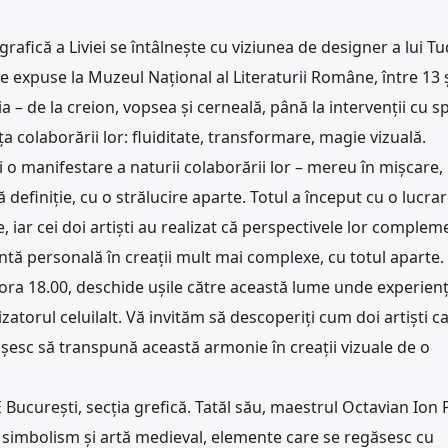
rafică a Liviei se întâlnește cu viziunea de designer a lui T
expuse la Muzeul Național al Literaturii Române, între 13 ș
 – de la creion, vopsea și cerneală, până la intervenții cu sp
a colaborării lor: fluiditate, transformare, magie vizuală.
ci o manifestare a naturii colaborării lor – mereu în mișcare,
 definiție, cu o strălucire aparte. Totul a început cu o lucrar
 iar cei doi artiști au realizat că perspectivele lor comple
tă personală în creații mult mai complexe, cu totul aparte.
, ora 18.00, deschide ușile către această lume unde experien
izatorul celuilalt. Vă invităm să descoperiți cum doi artiști c
ușesc să transpună această armonie în creații vizuale de o
ucurești, secția grefică. Tatăl său, maestrul Octavian Ion P
, simbolism și artă medieval, elemente care se regăsesc cu