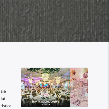
uale
lui
tistice