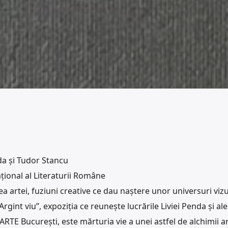
nda și Tudor Stancu
țional al Literaturii Române
ea artei, fuziuni creative ce dau naștere unor universuri viz
rgint viu”, expoziția ce reunește lucrările Liviei Penda și ale 
RTE București, este mărturia vie a unei astfel de alchimii ar