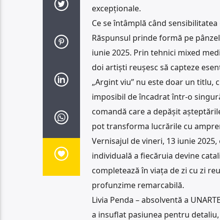
excepționale.
Ce se întâmplă când sensibilitatea g
Răspunsul prinde formă pe pânzele 
iunie 2025. Prin tehnici mixed media
doi artiști reușesc să capteze esenț
„Argint viu” nu este doar un titlu, 
imposibil de încadrat într-o singură
comandă care a depășit așteptările,
pot transforma lucrările cu ampren
Vernisajul de vineri, 13 iunie 2025
individuală a fiecăruia devine catal
completează în viața de zi cu zi re
profunzime remarcabilă.
Livia Penda – absolventă a UNARTE B
a insuflat pasiunea pentru detaliu