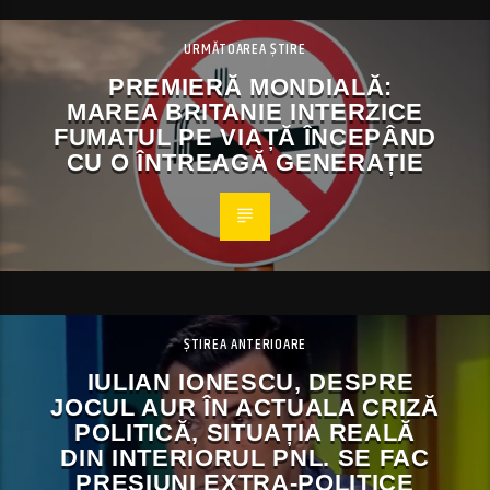
URMĂTOAREA ȘTIRE
PREMIERĂ MONDIALĂ:
MAREA BRITANIE INTERZICE
FUMATUL PE VIAȚĂ ÎNCEPÂND
CU O ÎNTREAGĂ GENERAȚIE
ȘTIREA ANTERIOARE
IULIAN IONESCU, DESPRE
JOCUL AUR ÎN ACTUALA CRIZĂ
POLITICĂ, SITUAȚIA REALĂ
DIN INTERIORUL PNL. SE FAC
PRESIUNI EXTRA-POLITICE