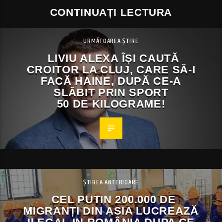
CONTINUAȚI LECTURA
URMĂTOAREA ȘTIRE
LIVIU ALEXA ÎȘI CAUTĂ
CROITOR LA CLUJ, CARE SĂ-I
FACĂ HAINE, DUPĂ CE-A
SLĂBIT PRIN SPORT
50 DE KILOGRAME!
ȘTIREA ANTERIOARE
CEL PUTIN 200.000 DE
MIGRANȚI DIN ASIA LUCREAZĂ