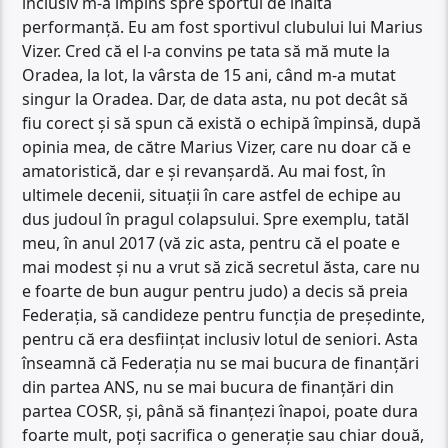
inclusiv m-a împins spre sportul de înaltă
performanță. Eu am fost sportivul clubului lui Marius
Vizer. Cred că el l-a convins pe tata să mă mute la
Oradea, la lot, la vârsta de 15 ani, când m-a mutat
singur la Oradea. Dar, de data asta, nu pot decât să
fiu corect și să spun că există o echipă împinsă, după
opinia mea, de către Marius Vizer, care nu doar că e
amatoristică, dar e și revanșardă. Au mai fost, în
ultimele decenii, situații în care astfel de echipe au
dus judoul în pragul colapsului. Spre exemplu, tatăl
meu, în anul 2017 (vă zic asta, pentru că el poate e
mai modest și nu a vrut să zică secretul ăsta, care nu
e foarte de bun augur pentru judo) a decis să preia
Federația, să candideze pentru funcția de președinte,
pentru că era desființat inclusiv lotul de seniori. Asta
înseamnă că Federația nu se mai bucura de finanțări
din partea ANS, nu se mai bucura de finanțări din
partea COSR, și, până să finanțezi înapoi, poate dura
foarte mult, poți sacrifica o generație sau chiar două,