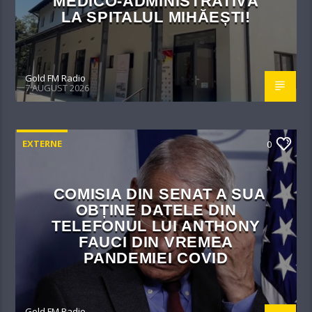
MEDICO-ADMINISTRATIVĂ
LA SPITALUL MIHĂEȘTI!​
Gold FM Radio
7 AUGUST 2026
EXTERNE
0
COMISIA DIN SENAT A SUA
OBȚINE DATELE DIN
TELEFONUL LUI ANTHONY
FAUCI DIN VREMEA
PANDEMIEI COVID
Gold FM Radio