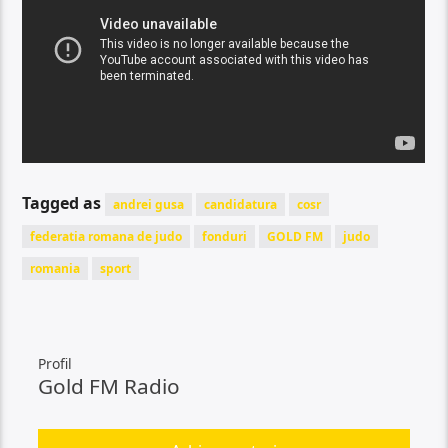
Tagged as
andrei gusa
candidatura
cosr
federatia romana de judo
fonduri
GOLD FM
judo
romania
sport
Profil
Gold FM Radio