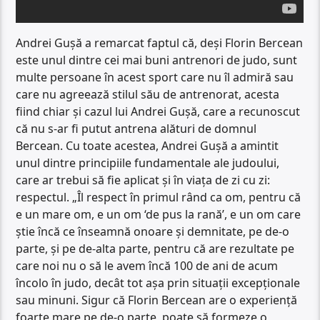
Andrei Gușă a remarcat faptul că, deși Florin Bercean
este unul dintre cei mai buni antrenori de judo, sunt
multe persoane în acest sport care nu îl admiră sau
care nu agreează stilul său de antrenorat, acesta
fiind chiar și cazul lui Andrei Gușă, care a recunoscut
că nu s-ar fi putut antrena alături de domnul
Bercean. Cu toate acestea, Andrei Gușă a amintit
unul dintre principiile fundamentale ale judoului,
care ar trebui să fie aplicat și în viața de zi cu zi:
respectul. „Îl respect în primul rând ca om, pentru că
e un mare om, e un om ‘de pus la rană’, e un om care
știe încă ce înseamnă onoare și demnitate, pe de-o
parte, și pe de-alta parte, pentru că are rezultate pe
care noi nu o să le avem încă 100 de ani de acum
încolo în judo, decât tot așa prin situații excepționale
sau minuni. Sigur că Florin Bercean are o experiență
foarte mare pe de-o parte, poate să formeze o