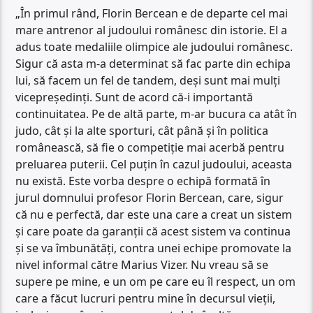
„În primul rând, Florin Bercean e de departe cel mai
mare antrenor al judoului românesc din istorie. El a
adus toate medaliile olimpice ale judoului românesc.
Sigur că asta m-a determinat să fac parte din echipa
lui, să facem un fel de tandem, deși sunt mai mulți
vicepreședinți. Sunt de acord că-i importantă
continuitatea. Pe de altă parte, m-ar bucura ca atât în
judo, cât și la alte sporturi, cât până și în politica
românească, să fie o competiție mai acerbă pentru
preluarea puterii. Cel puțin în cazul judoului, aceasta
nu există. Este vorba despre o echipă formată în
jurul domnului profesor Florin Bercean, care, sigur
că nu e perfectă, dar este una care a creat un sistem
și care poate da garanții că acest sistem va continua
și se va îmbunătăți, contra unei echipe promovate la
nivel informal către Marius Vizer. Nu vreau să se
supere pe mine, e un om pe care eu îl respect, un om
care a făcut lucruri pentru mine în decursul vieții,