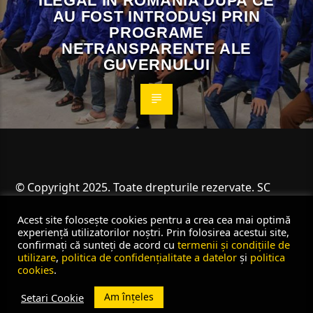
ILEGAL IN ROMÂNIA DUPA CE
AU FOST INTRODUȘI PRIN
PROGRAME
NETRANSPARENTE ALE
GUVERNULUI
© Copyright 2025. Toate drepturile rezervate. SC
Angus Resources SRL
Acest site folosește cookies pentru a crea cea mai optimă
experiență utilizatorilor noștri. Prin folosirea acestui site,
confirmați că sunteți de acord cu
termenii și condițiile de
utilizare
,
politica de confidențialitate a datelor
și
politica
cookies
.
Am înțeles
Setari Cookie