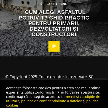
ȘTIREA ANTERIOARE
CUM ALEGI ASFALTUL
POTRIVIT? GHID PRACTIC
PENTRU PRIMĂRII,
DEZVOLTATORI ȘI
CONSTRUCTORI
© Copyright 2025. Toate drepturile rezervate. SC
Angus Resources SRL
Acest site folosește cookies pentru a crea cea mai optimă
experiență utilizatorilor noștri. Prin folosirea acestui site,
confirmați că sunteți de acord cu
termenii și condițiile de
utilizare
,
politica de confidențialitate a datelor
și
politica
cookies
.