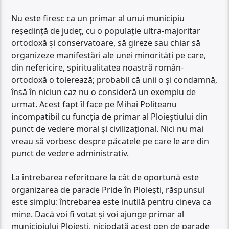
Nu este firesc ca un primar al unui municipiu
reședință de județ, cu o populație ultra-majoritar
ortodoxă și conservatoare, să gireze sau chiar să
organizeze manifestări ale unei minorități pe care,
din nefericire, spiritualitatea noastră român-
ortodoxă o tolerează; probabil că unii o și condamnă,
însă în niciun caz nu o consideră un exemplu de
urmat. Acest fapt îl face pe Mihai Polițeanu
incompatibil cu funcția de primar al Ploieștiului din
punct de vedere moral și civilizațional. Nici nu mai
vreau să vorbesc despre păcatele pe care le are din
punct de vedere administrativ.
La întrebarea referitoare la cât de oportună este
organizarea de parade Pride în Ploiești, răspunsul
este simplu: întrebarea este inutilă pentru cineva ca
mine. Dacă voi fi votat și voi ajunge primar al
municipiului Ploiești, niciodată acest gen de parade