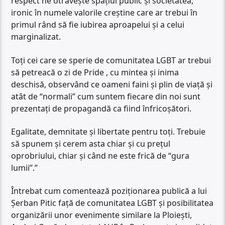
respect ne otrăvește spațiul public și societatea,
ironic în numele valorile creștine care ar trebui în
primul rând să fie iubirea aproapelui și a celui
marginalizat.
Toți cei care se sperie de comunitatea LGBT ar trebui
să petreacă o zi de Pride , cu mintea și inima
deschisă, observând ce oameni faini și plin de viață și
atât de “normali” cum suntem fiecare din noi sunt
prezentați de propagandă ca fiind înfricoșători.
Egalitate, demnitate și libertate pentru toți. Trebuie
să spunem și cerem asta chiar și cu prețul
oprobriului, chiar și când ne este frică de “gura
lumii”.”
Întrebat cum comentează poziționarea publică a lui
Șerban Pitic față de comunitatea LGBT și posibilitatea
organizării unor evenimente similare la Ploiești,