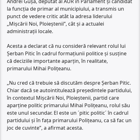
Andrei Gușă, deputat al AUR în Parlament și candidat
la funcția de primar al municipiului, a transmis un
punct de vedere critic atât la adresa liderului
„Mișcării Noi, Ploieștenii”, cât și a actualei
administrații locale.
Acesta a declarat că nu consideră relevant rolul lui
Șerban Pitic în cadrul formațiunii politice și susține
că deciziile importante aparțin, în realitate,
primarului Mihai Polițeanu.
„Nu cred că trebuie să discutăm despre Șerban Pitic.
Chiar dacă se autointitulează președintele partidului,
în contextul Mișcării Noi, Ploieștenii, partid care
aparține politic primarului Mihai Polițeanu, rolul său
este unul secundar. El este un ´pitic politic´ în cadrul
partidului și în fața primarului Polițeanu, ca să fac un
joc de cuvinte”, a afirmat acesta.