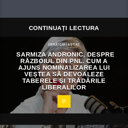
CONTINUAȚI LECTURA
URMĂTOAREA ȘTIRE
SARMIZA ANDRONIC, DESPRE
RĂZBOIUL DIN PNL. CUM A
AJUNS NOMINALIZAREA LUI
VEȘTEA SĂ DEVOALEZE
TABERELE ȘI TRĂDĂRILE
LIBERALILOR