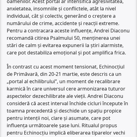
oamenilor. Acest portal ar intensifica agresivitatea,
anxietatea, insomniile și conflictele, atât la nivel
individual, cât și colectiv, generând o creștere a
numărului de crime, accidente și reacții extreme.
Pentru a contracara aceste influențe, Andrei Diaconu
recomandă citirea Psalmului 50, menținerea unei
stări de calm și evitarea expunerii la știri alarmiste,
care pot destabiliza emoțional și pot amplifica frica.
În contrast cu acest moment tensionat, Echinocțiul
de Primăvară, din 20-21 martie, este descris ca un
„portal al echilibrului”, un moment de recalibrare
karmică în care universul cere armonizarea tuturor
aspectelor dezechilibrate ale vieții. Andrei Diaconu
consideră că acest interval închide cicluri începute în
toamna precedentă și deschide un spațiu propice
pentru intenții noi, clare și asumate, care pot
influența următoarele șase luni. Ritualul propus
pentru Echinocțiu implică eliberarea tiparelor vechi