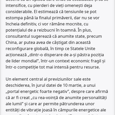
intensifice, cu pierderi de vieți omenești deja
considerabile. El estimează că tensiunile se pot
estompa până la finalul primăverii, dar nu se vor
încheia definitiv, ci vor rămâne mocnite, cu
potențialul de a reizbucni în toamnă. În plus,
consultantul sugerează că anumite state, precum
China, ar putea avea de câștigat din această
reconfigurare globală, în timp ce Statele Unite
acționează „dintr-o disperare de a-și păstra poziția
de lider mondial”, într-un context economic fragil și
într-o competiție tot mai intensă pentru resurse.
Un element central al previziunilor sale este
deschiderea, în jurul datei de 10 martie, a unui
„portal energetic foarte negativ”, despre care afirmă
că ar fi creat „cu rea-voință de anumite personalități
ale lumii” și care ar permite pătrunderea unor
entități de vibrație joasă în câmpurile energetice ale