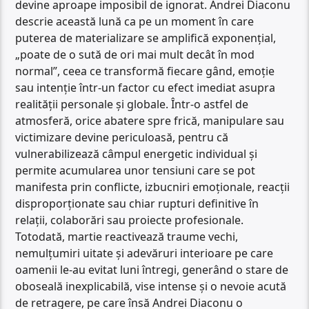
devine aproape imposibil de ignorat. Andrei Diaconu
descrie această lună ca pe un moment în care
puterea de materializare se amplifică exponențial,
„poate de o sută de ori mai mult decât în mod
normal”, ceea ce transformă fiecare gând, emoție
sau intenție într-un factor cu efect imediat asupra
realității personale și globale. Într-o astfel de
atmosferă, orice abatere spre frică, manipulare sau
victimizare devine periculoasă, pentru că
vulnerabilizează câmpul energetic individual și
permite acumularea unor tensiuni care se pot
manifesta prin conflicte, izbucniri emoționale, reacții
disproporționate sau chiar rupturi definitive în
relații, colaborări sau proiecte profesionale.
Totodată, martie reactivează traume vechi,
nemulțumiri uitate și adevăruri interioare pe care
oamenii le-au evitat luni întregi, generând o stare de
oboseală inexplicabilă, vise intense și o nevoie acută
de retragere, pe care însă Andrei Diaconu o