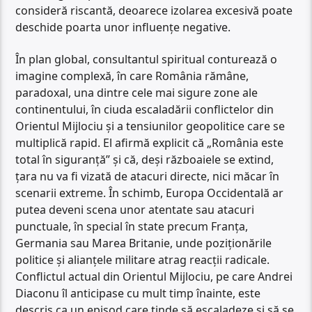
consideră riscantă, deoarece izolarea excesivă poate
deschide poarta unor influențe negative.
În plan global, consultantul spiritual conturează o
imagine complexă, în care România rămâne,
paradoxal, una dintre cele mai sigure zone ale
continentului, în ciuda escaladării conflictelor din
Orientul Mijlociu și a tensiunilor geopolitice care se
multiplică rapid. El afirmă explicit că „România este
total în siguranță” și că, deși războaiele se extind,
țara nu va fi vizată de atacuri directe, nici măcar în
scenarii extreme. În schimb, Europa Occidentală ar
putea deveni scena unor atentate sau atacuri
punctuale, în special în state precum Franța,
Germania sau Marea Britanie, unde poziționările
politice și alianțele militare atrag reacții radicale.
Conflictul actual din Orientul Mijlociu, pe care Andrei
Diaconu îl anticipase cu mult timp înainte, este
descris ca un episod care tinde să escaladeze și să se