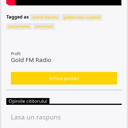
Tagged as
andrei diaconu
golden hour cu jessie
jessie banes
previziuni
Profil
Gold FM Radio
Arhiva postari
Opiniile cititorului
Lasa un raspuns