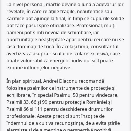
La nivel personal, martie devine o lună a adevărurilor
revelate, în care relațiile fragile, neautentice sau
karmice pot ajunge la final, în timp ce cuplurile solide
pot face pasul spre oficializare. Profesional, mulți
oameni pot simți nevoia de schimbare, iar
oportunitățile neașteptate apar pentru cei care nu se
lasă dominați de frică. În același timp, consultantul
avertizează asupra riscului de izolare excesivă, care
poate vulnerabiliza energetic individul și îl poate
expune influențelor negative.
În plan spiritual, Andrei Diaconu recomandă
folosirea psalmilor ca instrumente de protecție și
echilibrare, în special Psalmul 50 pentru vindecare,
Psalmii 33, 66 și 99 pentru protecția României și
Psalmii 66 și 111 pentru deschiderea drumurilor
profesionale. Aceste practici sunt însoțite de
îndemnul de a cultiva recunoștința, de a evita știrile
alarmiste și de a menține o perspectivă pozitivă