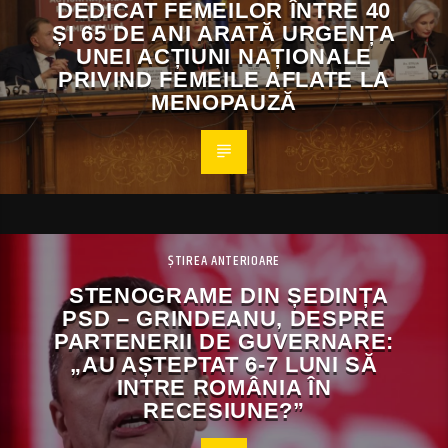
DEDICAT FEMEILOR ÎNTRE 40
ȘI 65 DE ANI ARATĂ URGENȚA
UNEI ACȚIUNI NAȚIONALE
PRIVIND FEMEILE AFLATE LA
MENOPAUZĂ
ȘTIREA ANTERIOARE
STENOGRAME DIN ȘEDINȚA
PSD – GRINDEANU, DESPRE
PARTENERII DE GUVERNARE:
„AU AȘTEPTAT 6-7 LUNI SĂ
INTRE ROMÂNIA ÎN
RECESIUNE?”