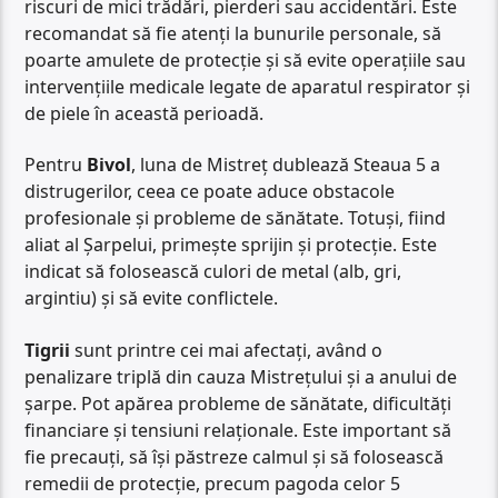
riscuri de mici trădări, pierderi sau accidentări. Este
recomandat să fie atenți la bunurile personale, să
poarte amulete de protecție și să evite operațiile sau
intervențiile medicale legate de aparatul respirator și
de piele în această perioadă.
Pentru
Bivol
, luna de Mistreț dublează Steaua 5 a
distrugerilor, ceea ce poate aduce obstacole
profesionale și probleme de sănătate. Totuși, fiind
aliat al Șarpelui, primește sprijin și protecție. Este
indicat să folosească culori de metal (alb, gri,
argintiu) și să evite conflictele.
Tigrii
sunt printre cei mai afectați, având o
penalizare triplă din cauza Mistrețului și a anului de
șarpe. Pot apărea probleme de sănătate, dificultăți
financiare și tensiuni relaționale. Este important să
fie precauți, să își păstreze calmul și să folosească
remedii de protecție, precum pagoda celor 5