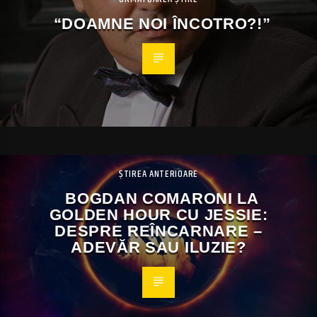
“DOAMNE NOI ÎNCOTRO?!”
ȘTIREA ANTERIOARE
BOGDAN COMARONI LA
GOLDEN HOUR CU JESSIE:
DESPRE REÎNCARNARE –
ADEVĂR SAU ILUZIE?