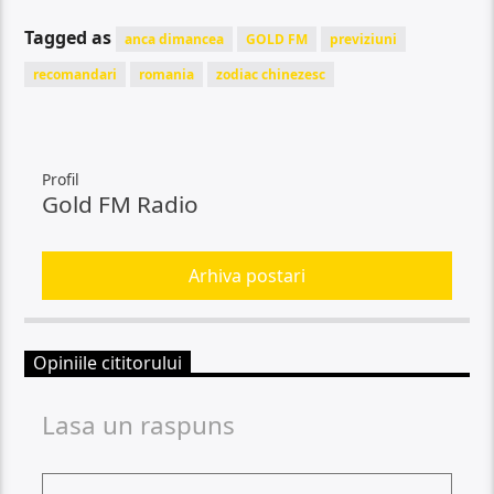
Tagged as
anca dimancea
GOLD FM
previziuni
recomandari
romania
zodiac chinezesc
Profil
Gold FM Radio
Arhiva postari
Opiniile cititorului
Lasa un raspuns