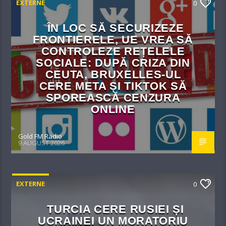
EXTERNE
0
ÎN LOC SĂ SECURIZEZE
FRONTIERELE, UE VREA SĂ
CONTROLEZE REȚELELE
SOCIALE: DUPĂ CRIZA DIN
CEUTA, BRUXELLES-UL
CERE META ȘI TIKTOK SĂ
SPOREASCĂ CENZURA
ONLINE
Gold FM Radio
9 AUGUST 2026
EXTERNE
0
TURCIA CERE RUSIEI ȘI
UCRAINEI UN MORATORIU