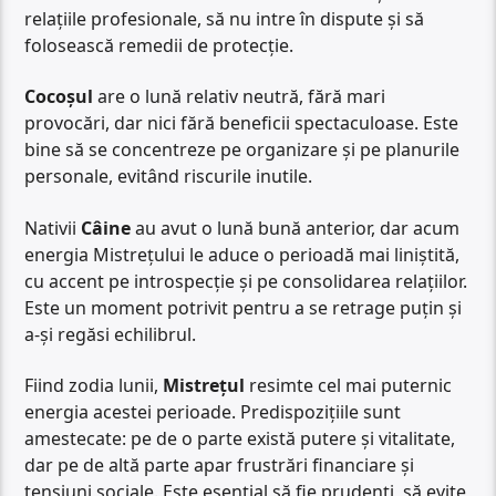
relațiile profesionale, să nu intre în dispute și să
folosească remedii de protecție.
Cocoșul
are o lună relativ neutră, fără mari
provocări, dar nici fără beneficii spectaculoase. Este
bine să se concentreze pe organizare și pe planurile
personale, evitând riscurile inutile.
Nativii
Câine
au avut o lună bună anterior, dar acum
energia Mistrețului le aduce o perioadă mai liniștită,
cu accent pe introspecție și pe consolidarea relațiilor.
Este un moment potrivit pentru a se retrage puțin și
a-și regăsi echilibrul.
Fiind zodia lunii,
Mistrețul
resimte cel mai puternic
energia acestei perioade. Predispozițiile sunt
amestecate: pe de o parte există putere și vitalitate,
dar pe de altă parte apar frustrări financiare și
tensiuni sociale. Este esențial să fie prudenți, să evite