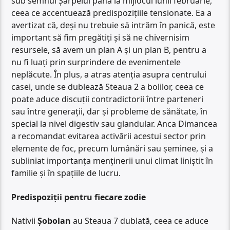
sub semnul Șarpelui până la mijlocul lunii februarie,
ceea ce accentuează predispozițiile tensionate. Ea a
avertizat că, deși nu trebuie să intrăm în panică, este
important să fim pregătiți și să ne chivernisim
resursele, să avem un plan A și un plan B, pentru a
nu fi luați prin surprindere de evenimentele
neplăcute. În plus, a atras atenția asupra centrului
casei, unde se dublează Steaua 2 a bolilor, ceea ce
poate aduce discuții contradictorii între parteneri
sau între generații, dar și probleme de sănătate, în
special la nivel digestiv sau glandular. Anca Dimancea
a recomandat evitarea activării acestui sector prin
elemente de foc, precum lumânări sau șeminee, și a
subliniat importanța menținerii unui climat liniștit în
familie și în spațiile de lucru.
Predispoziții pentru fiecare zodie
Nativii
Șobolan
au Steaua 7 dublată, ceea ce aduce