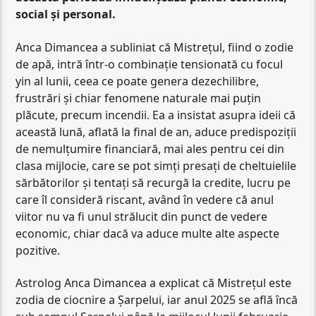
social și personal.
Anca Dimancea a subliniat că Mistrețul, fiind o zodie
de apă, intră într-o combinație tensionată cu focul
yin al lunii, ceea ce poate genera dezechilibre,
frustrări și chiar fenomene naturale mai puțin
plăcute, precum incendii. Ea a insistat asupra ideii că
această lună, aflată la final de an, aduce predispoziții
de nemulțumire financiară, mai ales pentru cei din
clasa mijlocie, care se pot simți presați de cheltuielile
sărbătorilor și tentați să recurgă la credite, lucru pe
care îl consideră riscant, având în vedere că anul
viitor nu va fi unul strălucit din punct de vedere
economic, chiar dacă va aduce multe alte aspecte
pozitive.
Astrolog Anca Dimancea a explicat că Mistrețul este
zodia de ciocnire a Șarpelui, iar anul 2025 se află încă