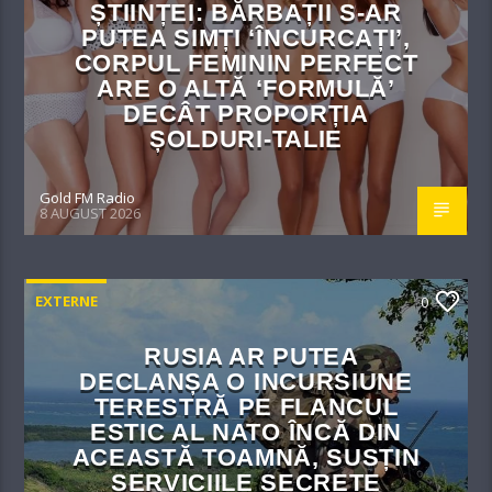
ȘTIINȚEI: BĂRBAȚII S-AR
PUTEA SIMȚI ‘ÎNCURCAȚI’,
CORPUL FEMININ PERFECT
ARE O ALTĂ ‘FORMULĂ’
DECÂT PROPORȚIA
ȘOLDURI-TALIE
Gold FM Radio
8 AUGUST 2026
EXTERNE
0
RUSIA AR PUTEA
DECLANȘA O INCURSIUNE
TERESTRĂ PE FLANCUL
ESTIC AL NATO ÎNCĂ DIN
ACEASTĂ TOAMNĂ, SUSȚIN
SERVICIILE SECRETE