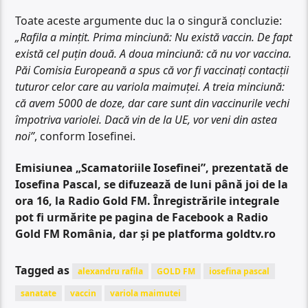
Toate aceste argumente duc la o singură concluzie:
„Rafila a mințit. Prima minciună: Nu există vaccin. De fapt
există cel puțin două. A doua minciună: că nu vor vaccina.
Păi Comisia Europeană a spus că vor fi vaccinați contacții
tuturor celor care au variola maimuței. A treia minciună:
că avem 5000 de doze, dar care sunt din vaccinurile vechi
împotriva variolei. Dacă vin de la UE, vor veni din astea
noi”
, conform Iosefinei.
Emisiunea „Scamatoriile Iosefinei”, prezentată de
Iosefina Pascal, se difuzează de luni până joi de la
ora 16, la Radio Gold FM. Înregistrările integrale
pot fi urmărite pe pagina de Facebook a Radio
Gold FM România, dar și pe platforma goldtv.ro
Tagged as
alexandru rafila
GOLD FM
iosefina pascal
sanatate
vaccin
variola maimutei