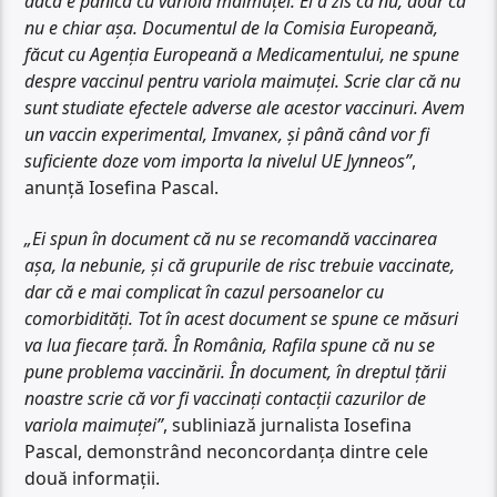
dacă e panică cu variola maimuței. El a zis că nu, doar că
nu e chiar așa. Documentul de la Comisia Europeană,
făcut cu Agenția Europeană a Medicamentului, ne spune
despre vaccinul pentru variola maimuței. Scrie clar că nu
sunt studiate efectele adverse ale acestor vaccinuri. Avem
un vaccin experimental, Imvanex, și până când vor fi
suficiente doze vom importa la nivelul UE Jynneos”
,
anunță Iosefina Pascal.
„Ei spun în document că nu se recomandă vaccinarea
așa, la nebunie, și că grupurile de risc trebuie vaccinate,
dar că e mai complicat în cazul persoanelor cu
comorbidități. Tot în acest document se spune ce măsuri
va lua fiecare țară. În România, Rafila spune că nu se
pune problema vaccinării. În document, în dreptul țării
noastre scrie că vor fi vaccinați contacții cazurilor de
variola maimuței”
, subliniază jurnalista Iosefina
Pascal, demonstrând neconcordanța dintre cele
două informații.