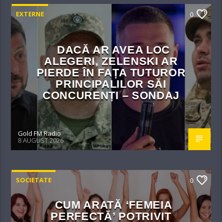
EXTERNE
0
DACĂ AR AVEA LOC
ALEGERI, ZELENSKI AR
PIERDE ÎN FAȚA TUTUROR
PRINCIPALILOR SĂI
CONCURENȚI – SONDAJ
Gold FM Radio
8 AUGUST 2026
SOCIETATE
0
CUM ARATĂ ‘FEMEIA
PERFECTĂ’ POTRIVIT