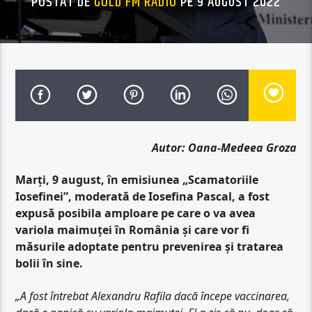
POSTAT DE
GOLD FM RADIO
PE 9 AUGUST 2022
Autor: Oana-Medeea Groza
Marți, 9 august, în emisiunea „Scamatoriile
Iosefinei”, moderată de Iosefina Pascal, a fost
expusă posibila amploare pe care o va avea
variola maimuței în România și care vor fi
măsurile adoptate pentru prevenirea și tratarea
bolii în sine.
„A fost întrebat Alexandru Rafila dacă începe vaccinarea,