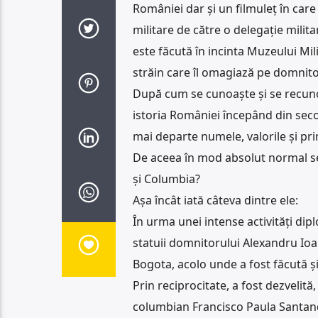
României dar și un filmuleț în car
militare de către o delegație mili
este făcută în incinta Muzeului Mil
străin care îl omagiază pe domnitor
După cum se cunoaște și se recuno
istoria României începând din secol
mai departe numele, valorile și prin
De aceea în mod absolut normal se p
și Columbia?
Așa încât iată câteva dintre ele:
În urma unei intense activități di
statuii domnitorului Alexandru Ioa
Bogota, acolo unde a fost făcută și
Prin reciprocitate, a fost dezvelită
columbian Francisco Paula Santan