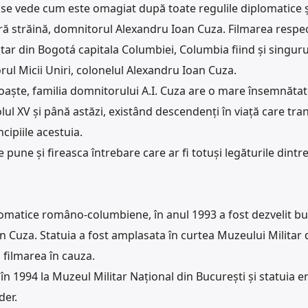
e se vede cum este omagiat după toate regulile diplomatice ș
tară străină, domnitorul Alexandru Ioan Cuza. Filmarea respe
itar din Bogotá capitala Columbiei, Columbia fiind și singuru
ul Micii Uniri, colonelul Alexandru Ioan Cuza.
aște, familia domnitorului A.I. Cuza are o mare însemnătat
ul XV și până astăzi, existând descendenți în viață care tra
cipiile acestuia.
une și fireasca întrebare care ar fi totuși legăturile dintr
plomatice româno-columbiene, în anul 1993 a fost dezvelit bu
n Cuza. Statuia a fost amplasata în curtea Muzeului Militar 
 filmarea în cauza.
, în 1994 la Muzeul Militar Național din București și statuia e
der.