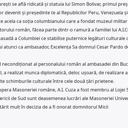
ești se află ridicată și statuia lui Simon Bolivar, primul pre
or devenit și președinte te al Republicilor Peru, Venezuela și 
 acela ca soția columbianului care a fondat muzeul militar
rului român, făcea parte dintr-o ramură a familiei lui A.I.C
asadă a Columbiei ce stabilise puternice legături culturale 
ui atunci ca ambasador, Excelența Sa domnul Cesar Pardo d
l necondiționat al personalului român al ambasadei din Buc
a realizat munca diplomatică, deloc ușoară, de realizare a
te schimburile culturale între cele două țări prietene.
opera Masoneriei române, A.I. Cuza a fost membru al Lojei 
mericii de Sud sunt deasemenea lucrări ale Masoneriei Unive
ntărit mult în decizia de a fi onorat domnitorul Micii