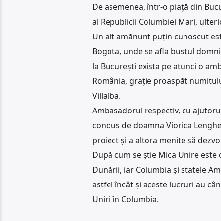
De asemenea, într-o piață din Bucur
al Republicii Columbiei Mari, ulteri
Un alt amănunt puțin cunoscut este
Bogota, unde se afla bustul domnito
la București exista pe atunci o amb
România, grație proaspăt numitul
Villalba.
Ambasadorul respectiv, cu ajutoru
condus de doamna Viorica Lenghel, 
proiect și a altora menite să dezvol
După cum se știe Mica Unire este 
Dunării, iar Columbia și statele A
astfel încât și aceste lucruri au câ
Uniri în Columbia.