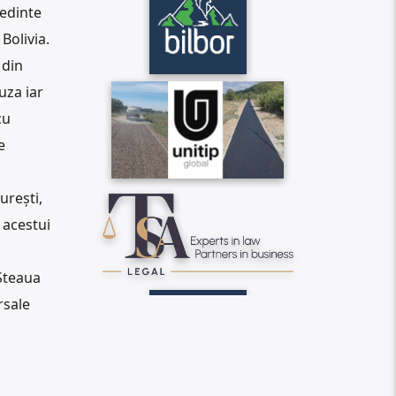
ședinte
Bolivia.
 din
uza iar
cu
e
urești,
 acestui
Steaua
rsale