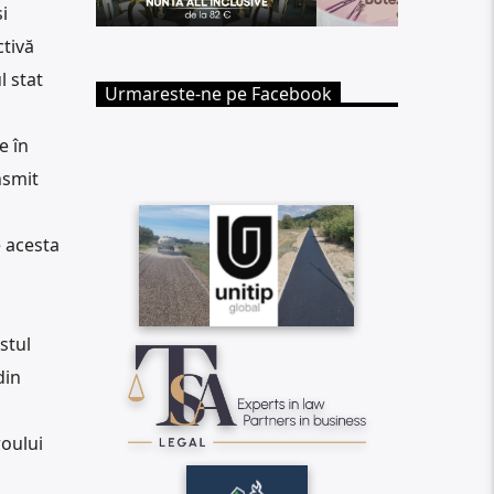
i
ctivă
l stat
Urmareste-ne pe Facebook
e în
nsmit
e acesta
stul
din
roului