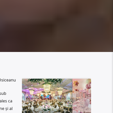
Osiceanu
 sub
ales ca
e și al