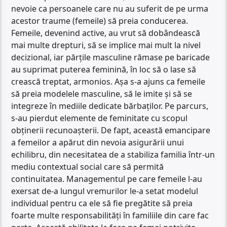
nevoie ca persoanele care nu au suferit de pe urma
acestor traume (femeile) să preia conducerea.
Femeile, devenind active, au vrut să dobândească
mai multe drepturi, să se implice mai mult la nivel
decizional, iar părțile masculine rămase pe baricade
au suprimat puterea feminină, în loc să o lase să
crească treptat, armonios. Așa s-a ajuns ca femeile
să preia modelele masculine, să le imite și să se
integreze în mediile dedicate bărbaților. Pe parcurs,
s-au pierdut elemente de feminitate cu scopul
obținerii recunoașterii. De fapt, această emancipare
a femeilor a apărut din nevoia asigurării unui
echilibru, din necesitatea de a stabiliza familia într-un
mediu contextual social care să permită
continuitatea. Managementul pe care femeile l-au
exersat de-a lungul vremurilor le-a setat modelul
individual pentru ca ele să fie pregătite să preia
foarte multe responsabilități în familiile din care fac