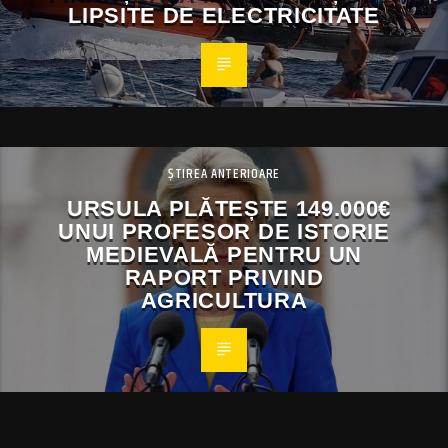
LIPSITE DE ELECTRICITATE
ȘTIREA ANTERIOARE
URSULA PLĂTEȘTE 149.000€
UNUI PROFESOR DE ISTORIE
MEDIEVALĂ PENTRU UN
RAPORT PRIVIND
AGRICULTURA