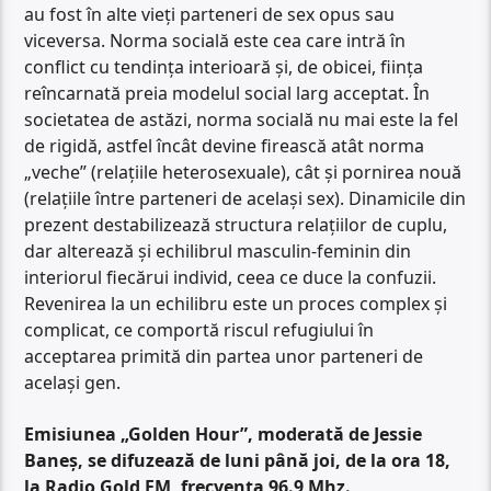
au fost în alte vieți parteneri de sex opus sau
viceversa. Norma socială este cea care intră în
conflict cu tendința interioară și, de obicei, ființa
reîncarnată preia modelul social larg acceptat. În
societatea de astăzi, norma socială nu mai este la fel
de rigidă, astfel încât devine firească atât norma
„veche” (relațiile heterosexuale), cât și pornirea nouă
(relațiile între parteneri de același sex). Dinamicile din
prezent destabilizează structura relațiilor de cuplu,
dar alterează și echilibrul masculin-feminin din
interiorul fiecărui individ, ceea ce duce la confuzii.
Revenirea la un echilibru este un proces complex și
complicat, ce comportă riscul refugiului în
acceptarea primită din partea unor parteneri de
același gen.
Emisiunea „Golden Hour”, moderată de Jessie
Baneș, se difuzează de luni până joi, de la ora 18,
la Radio Gold FM, frecvența 96.9 Mhz.