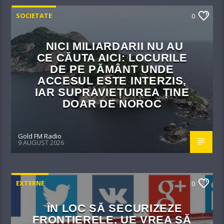
SOCIETATE
0
NICI MILIARDARII NU AU
CE CĂUTA AICI: LOCURILE
DE PE PĂMÂNT UNDE
ACCESUL ESTE INTERZIS,
IAR SUPRAVIEȚUIREA ȚINE
DOAR DE NOROC
Gold FM Radio
9 AUGUST 2026
EXTERNE
0
ÎN LOC SĂ SECURIZEZE
FRONTIERELE, UE VREA SĂ