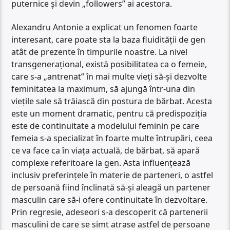
puternice și devin „followers” ai acestora.
Alexandru Antonie a explicat un fenomen foarte
interesant, care poate sta la baza fluidității de gen
atât de prezente în timpurile noastre. La nivel
transgenerațional, există posibilitatea ca o femeie,
care s-a „antrenat” în mai multe vieți să-și dezvolte
feminitatea la maximum, să ajungă într-una din
viețile sale să trăiască din postura de bărbat. Acesta
este un moment dramatic, pentru că predispoziția
este de continuitate a modelului feminin pe care
femeia s-a specializat în foarte multe întrupări, ceea
ce va face ca în viața actuală, de bărbat, să apară
complexe referitoare la gen. Asta influențează
inclusiv preferințele în materie de parteneri, o astfel
de persoană fiind înclinată să-și aleagă un partener
masculin care să-i ofere continuitate în dezvoltare.
Prin regresie, adeseori s-a descoperit că partenerii
masculini de care se simt atrase astfel de persoane