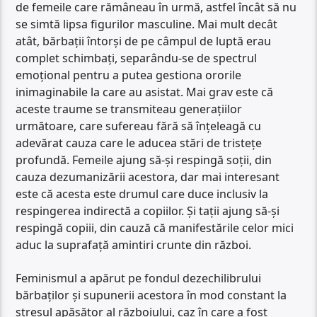
de femeile care rămâneau în urmă, astfel încât să nu
se simtă lipsa figurilor masculine. Mai mult decât
atât, bărbații întorși de pe câmpul de luptă erau
complet schimbați, separându-se de spectrul
emoțional pentru a putea gestiona ororile
inimaginabile la care au asistat. Mai grav este că
aceste traume se transmiteau generațiilor
următoare, care sufereau fără să înțeleagă cu
adevărat cauza care le aducea stări de tristețe
profundă. Femeile ajung să-și respingă soții, din
cauza dezumanizării acestora, dar mai interesant
este că acesta este drumul care duce inclusiv la
respingerea indirectă a copiilor. Și tații ajung să-și
respingă copiii, din cauză că manifestările celor mici
aduc la suprafață amintiri crunte din război.
Feminismul a apărut pe fondul dezechilibrului
bărbaților și supunerii acestora în mod constant la
stresul apăsător al războiului, caz în care a fost