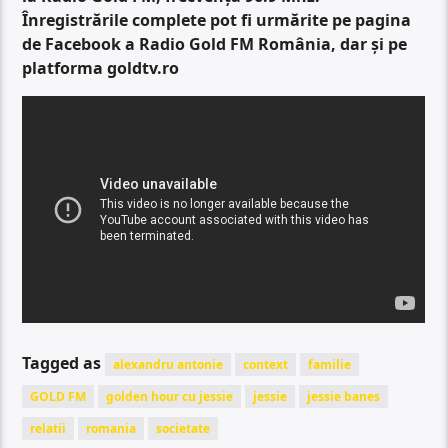
Înregistrările complete pot fi urmărite pe pagina
de Facebook a Radio Gold FM România, dar și pe
platforma goldtv.ro
Tagged as
alexandru antonie
context
familie
GOLD FM
golden hour cu jessie
jessie
jessie banes
relatii
romania
societate