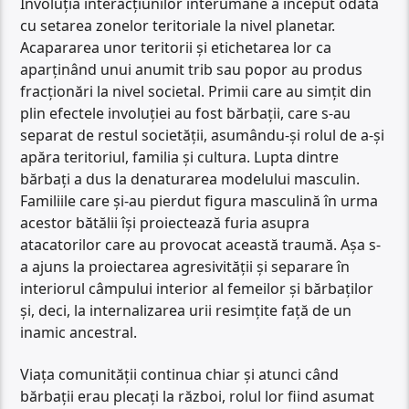
Involuția interacțiunilor interumane a început odată
cu setarea zonelor teritoriale la nivel planetar.
Acapararea unor teritorii și etichetarea lor ca
aparținând unui anumit trib sau popor au produs
fracționări la nivel societal. Primii care au simțit din
plin efectele involuției au fost bărbații, care s-au
separat de restul societății, asumându-și rolul de a-și
apăra teritoriul, familia și cultura. Lupta dintre
bărbați a dus la denaturarea modelului masculin.
Familiile care și-au pierdut figura masculină în urma
acestor bătălii își proiectează furia asupra
atacatorilor care au provocat această traumă. Așa s-
a ajuns la proiectarea agresivității și separare în
interiorul câmpului interior al femeilor și bărbaților
și, deci, la internalizarea urii resimțite față de un
inamic ancestral.
Viața comunității continua chiar și atunci când
bărbații erau plecați la război, rolul lor fiind asumat