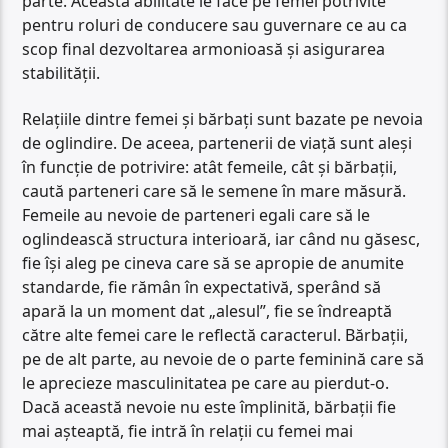
parte. Această abilitate le face pe femei potrivite
pentru roluri de conducere sau guvernare ce au ca
scop final dezvoltarea armonioasă și asigurarea
stabilității.
Relațiile dintre femei și bărbați sunt bazate pe nevoia
de oglindire. De aceea, partenerii de viață sunt aleși
în funcție de potrivire: atât femeile, cât și bărbații,
caută parteneri care să le semene în mare măsură.
Femeile au nevoie de parteneri egali care să le
oglindească structura interioară, iar când nu găsesc,
fie își aleg pe cineva care să se apropie de anumite
standarde, fie rămân în expectativă, sperând să
apară la un moment dat „alesul”, fie se îndreaptă
către alte femei care le reflectă caracterul. Bărbații,
pe de alt parte, au nevoie de o parte feminină care să
le aprecieze masculinitatea pe care au pierdut-o.
Dacă această nevoie nu este împlinită, bărbații fie
mai așteaptă, fie intră în relații cu femei mai