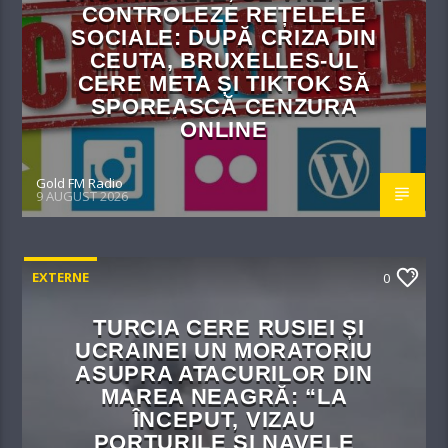
CONTROLEZE REȚELELE
SOCIALE: DUPĂ CRIZA DIN
CEUTA, BRUXELLES-UL
CERE META ȘI TIKTOK SĂ
SPOREASCĂ CENZURA
ONLINE
Gold FM Radio
9 AUGUST 2026
EXTERNE
0
TURCIA CERE RUSIEI ȘI
UCRAINEI UN MORATORIU
ASUPRA ATACURILOR DIN
MAREA NEAGRĂ: “LA
ÎNCEPUT, VIZAU
PORTURILE ȘI NAVELE