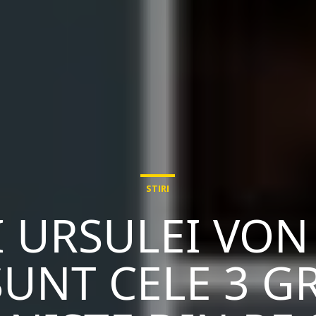
STIRI
 URSULEI VON
SUNT CELE 3 G