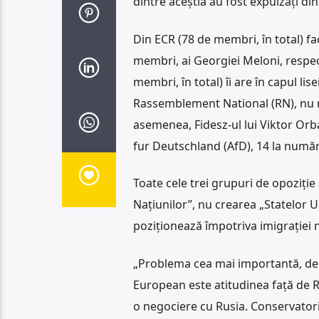
dintre aceștia au fost expulzați din
Din ECR (78 de membri, în total) fa
membri, ai Georgiei Meloni, respect
membri, în total) îi are în capul lis
Rassemblement National (RN), nu mai
asemenea, Fidesz-ul lui Viktor Orb
fur Deutschland (AfD), 14 la număr,
Toate cele trei grupuri de opoziție
Națiunilor”, nu crearea „Statelor U
poziționează împotriva imigrației 
„Problema cea mai importantă, de 
European este atitudinea față de R
o negociere cu Rusia. Conservatorii,