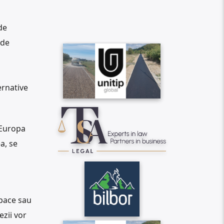
de
 de
ernative
„Europa
a, se
 pace sau
ezii vor