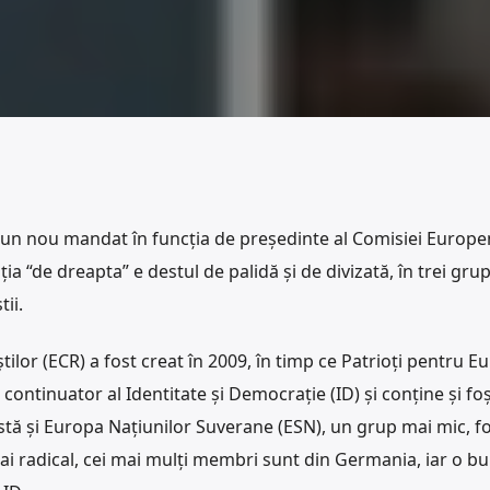
 un nou mandat în funcția de președinte al Comisiei Europe
ia “de dreapta” e destul de palidă și de divizată, în trei grup
ii.
ilor (ECR) a fost creat în 2009, în timp ce Patrioți pentru E
 continuator al Identitate și Democrație (ID) și conține și foș
stă și Europa Națiunilor Suverane (ESN), un grup mai mic, 
mai radical, cei mai mulți membri sunt din Germania, iar o b