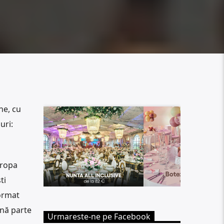
ne, cu
uri:
uropa
ti
format
ună parte
Urmareste-ne pe Facebook