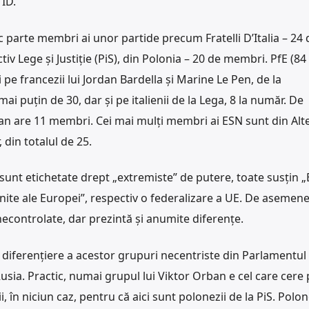
 ID.
c parte membri ai unor partide precum Fratelli D’Italia – 24 
iv Lege și Justiție (PiS), din Polonia – 20 de membri. PfE (84
ei pe francezii lui Jordan Bardella și Marine Le Pen, de la
 puțin de 30, dar și pe italienii de la Lega, 8 la număr. De
an are 11 membri. Cei mai mulți membri ai ESN sunt din Alt
 din totalul de 25.
 sunt etichetate drept „extremiste” de putere, toate susțin 
nite ale Europei”, respectiv o federalizare a UE. De asemene
necontrolate, dar prezintă și anumite diferențe.
diferențiere a acestor grupuri necentriste din Parlamentul
usia. Practic, numai grupul lui Viktor Orban e cel care cere
 în niciun caz, pentru că aici sunt polonezii de la PiS. Polon