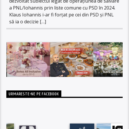
dezvoltat subiectul legat de operațiunea de salvare
a PNL/Iohannis prin liste comune cu PSD în 2024.
Klaus Iohannis i-ar fi forțat pe cei din PSD și PNL
să ia o decizie […]
URMARESTE-NE PE FACEBOOK