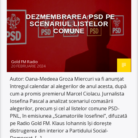
DEZMEMBRAREA PSD PE
SCENARIUL LISTELOR
COMUNE
Gold FM Radio
20 FEBRUARIE 2024
Autor: Oana-Medeea Groza Miercuri va fi anunțat
întregul calendar al alegerilor de anul acesta, după
cum a promis premierul Marcel Ciolacu. Jurnalista
Iosefina Pascal a analizat scenariul comasării
alegerilor, precum și cel al listelor comune PSD-
PNL, în emisiunea „Scamatoriile Iosefinei”, difuzată
pe Radio Gold FM. Klaus Iohannis își dorește
distrugerea din interior a Partidului Social-
Democrat. […]