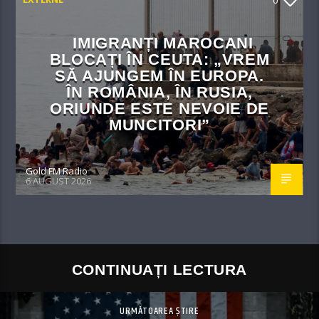
0
IMIGRANȚI MAROCANI
BLOCAȚI ÎN CEUTA: „VREM
SĂ AJUNGEM ÎN EUROPA.
ÎN ROMÂNIA, ÎN RUSIA,
ORIUNDE ESTE NEVOIE DE
MUNCITORI”
Gold FM Radio
6 AUGUST 2026
CONTINUAȚI LECTURA
URMĂTOAREA ȘTIRE