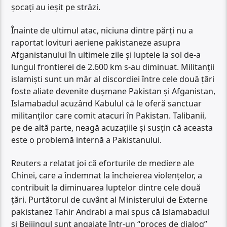
şocaţi au ieşit pe străzi.
Înainte de ultimul atac, niciuna dintre părţi nu a
raportat lovituri aeriene pakistaneze asupra
Afganistanului în ultimele zile şi luptele la sol de-a
lungul frontierei de 2.600 km s-au diminuat. Militanţii
islamişti sunt un măr al discordiei între cele două ţări
foste aliate devenite duşmane Pakistan şi Afganistan,
Islamabadul acuzând Kabulul că le oferă sanctuar
militanţilor care comit atacuri în Pakistan. Talibanii,
pe de altă parte, neagă acuzaţiile şi susţin că aceasta
este o problemă internă a Pakistanului.
Reuters a relatat joi că eforturile de mediere ale
Chinei, care a îndemnat la încheierea violenţelor, a
contribuit la diminuarea luptelor dintre cele două
ţări. Purtătorul de cuvânt al Ministerului de Externe
pakistanez Tahir Andrabi a mai spus că Islamabadul
şi Beijingul sunt angajate într-un “proces de dialog”