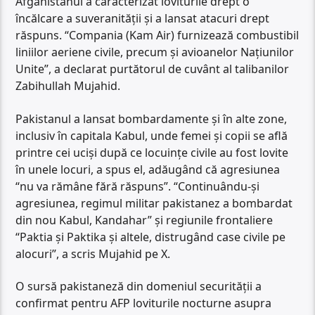
Afganistanul a caracterizat loviturile drept o
încălcare a suveranităţii şi a lansat atacuri drept
răspuns. “Compania (Kam Air) furnizează combustibil
liniilor aeriene civile, precum şi avioanelor Naţiunilor
Unite”, a declarat purtătorul de cuvânt al talibanilor
Zabihullah Mujahid.
Pakistanul a lansat bombardamente şi în alte zone,
inclusiv în capitala Kabul, unde femei şi copii se află
printre cei ucişi după ce locuinţe civile au fost lovite
în unele locuri, a spus el, adăugând că agresiunea
“nu va rămâne fără răspuns”. “Continuându-şi
agresiunea, regimul militar pakistanez a bombardat
din nou Kabul, Kandahar” şi regiunile frontaliere
“Paktia şi Paktika şi altele, distrugând case civile pe
alocuri”, a scris Mujahid pe X.
O sursă pakistaneză din domeniul securităţii a
confirmat pentru AFP loviturile nocturne asupra