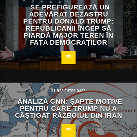
SE PREFIGUREAZĂ UN
ADEVĂRAT DEZASTRU
PENTRU DONALD TRUMP:
REPUBLICANII ÎNCEP SĂ
PIARDĂ MAJOR TEREN ÎN
FAȚA DEMOCRAȚILOR
ȘTIREA ANTERIOARE
ANALIZĂ CNN: ȘAPTE MOTIVE
PENTRU CARE TRUMP NU A
CÂȘTIGAT RĂZBOIUL DIN IRAN