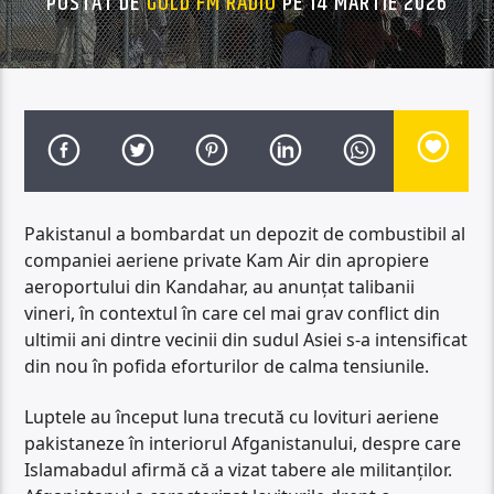
POSTAT DE
GOLD FM RADIO
PE 14 MARTIE 2026
Pakistanul a bombardat un depozit de combustibil al
companiei aeriene private Kam Air din apropiere
aeroportului din Kandahar, au anunţat talibanii
vineri, în contextul în care cel mai grav conflict din
ultimii ani dintre vecinii din sudul Asiei s-a intensificat
din nou în pofida eforturilor de calma tensiunile.
Luptele au început luna trecută cu lovituri aeriene
pakistaneze în interiorul Afganistanului, despre care
Islamabadul afirmă că a vizat tabere ale militanţilor.