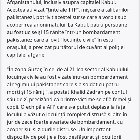
Afganistanului, inclusiv asupra capitalei Kabul.
Acestea au vizat “ţinte ale TTP”, mişcare a talibanilor
pakistanezi, potrivit acestei surse care a vorbit sub
acoperirea anonimatului. La Kabul, patru persoane
au fost ucise şi 15 rănite într-un bombardament
pakistanez care a lovit “locuinţe civile” în estul
oraşului, a precizat purtătorul de cuvânt al poliţiei
capitalei afgane.
“În zona Guzar, în cel de al 21-lea sector al Kabulului,
locuinţe civile au fost vizate într-un bombardament
al regimului pakistanez care s-a soldat cu patru
morţi şi 15 răniţi”, a postat Khalid Zadran pe contul
său de X, precizând că printre victime se află femei şi
copii. O echipă a AFP care s-a putut deplasa la faţa
locului a văzut o locuinţă complet distrusă şi alte în
jur de zece foarte avariate de bombardament, cu
acoperişul şi zidurile distruse. Un important
dispozitiv de poliţie a fost desfăşurat şi locuitorii