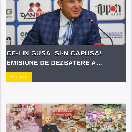
CE-I IN GUSA, SI-N CAPUSA!
EMISIUNE DE DEZBATERE A
SUBIECTELOR ZILEI CU
PERSONALITATI PUBLICE
MORE INFO
ROMANESTI