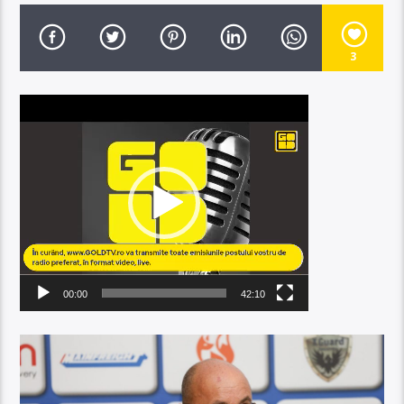
3
Player
video
00:00
42:10