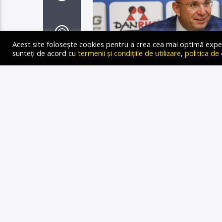
Acest site folosește cookies pentru a crea cea mai optimă experien
sunteți de acord cu
termenii și condițiile de utilizare
,
politica de
75