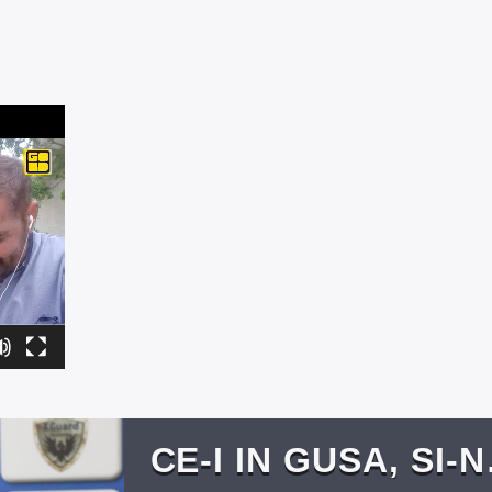
CE-I IN GUSA, SI-N