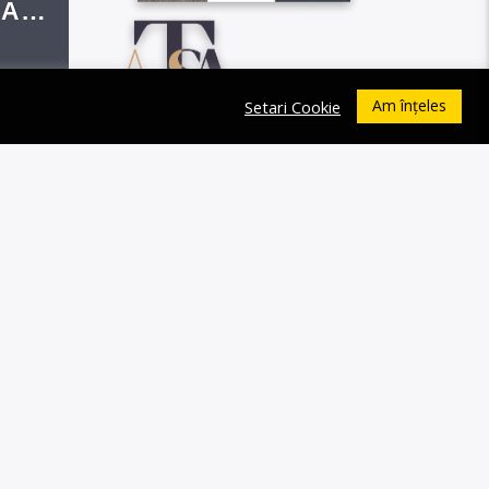
 A
Am înțeles
Setari Cookie