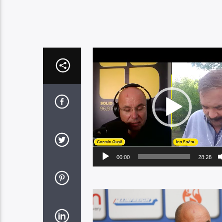
Player
video
00:00
28:28