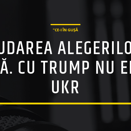
”CE-I ÎN GUȘĂ
UDAREA ALEGERILO
Ă. CU TRUMP NU E
UKR