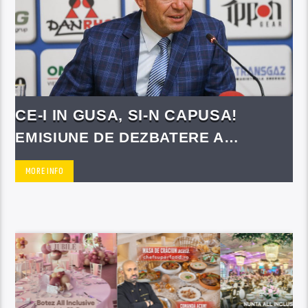
CE-I IN GUSA, SI-N CAPUSA!
EMISIUNE DE DEZBATERE A
SUBIECTELOR ZILEI CU
PERSONALITATI PUBLICE
MORE INFO
ROMANESTI