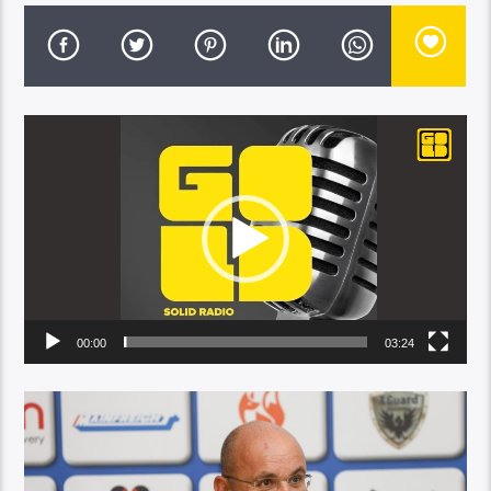
Player
video
00:00
03:24