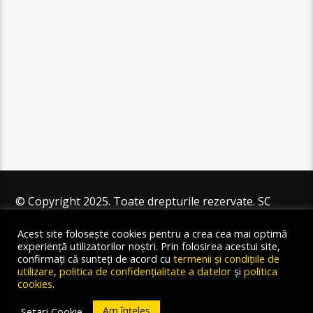
© Copyright 2025. Toate drepturile rezervate. SC
Angus Resources SRL
Acest site folosește cookies pentru a crea cea mai optimă
experiență utilizatorilor noștri. Prin folosirea acestui site,
confirmați că sunteți de acord cu
termenii și condițiile de
utilizare
,
politica de confidențialitate a datelor
și
politica
cookies
.
Am înțeles
Setari Cookie