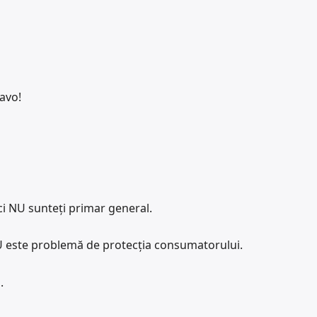
ravo!
ici NU sunteți primar general.
U este problemă de protecția consumatorului.
.