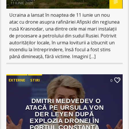
11 IUNIE 2026
Ucraina a lansat în noaptea de 11 iunie un nou
atac cu drone asupra rafinăriei Afipski din regiunea
rusă Krasnodar, una dintre cele mai mari instalații
de procesare a petrolului din sudul Rusiei. Potrivit
autorităților locale, în urma loviturii a izbucnit un
incendiu la întreprindere, însă focul a fost stins
până dimineață, fără victime. Imagini […]
EXTERNE
STIRI
0
DMITRI MEDVEDEV O
ATACĂ PE URSULA VON
DER LEYEN DUPĂ
EXPLOZIA DRONEI ÎN
PORTUL CONSTANȚA