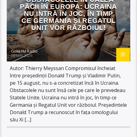
PĂCII ÎN EUROPA: UCRAINA
NU INTRĂ ÎN JOC, ÎN TIMP
CE GERMANIA ȘI REGATUL
UNIT VOR RĂZBOIUL!
Gold FM Radio
28 MAI 2026
Autor: Thierry Meyssan Compromisul încheiat
între președinții Donald Trump și Vladimir Putin,
pe 15 august, nu s-a concretizat încă în Ucraina.
Obstacolele nu sunt însă cele pe care le prevedeau
Statele Unite. Ucraina nu intră în joc, în timp ce
Germania și Regatul Unit vor războiul. Președintele
Donald Trump a recunoscut în fața omologului
său Xi […]