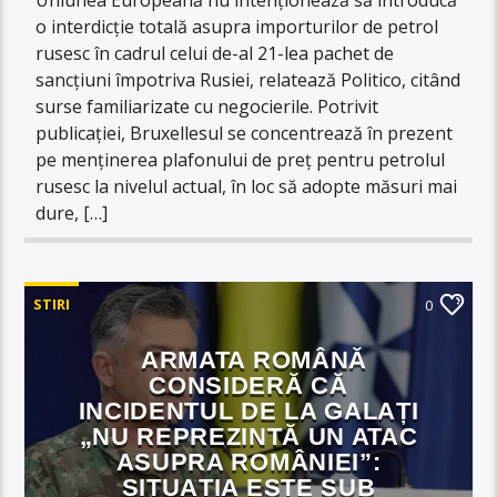
o interdicție totală asupra importurilor de petrol
rusesc în cadrul celui de-al 21-lea pachet de
sancțiuni împotriva Rusiei, relatează Politico, citând
surse familiarizate cu negocierile. Potrivit
publicației, Bruxellesul se concentrează în prezent
pe menținerea plafonului de preț pentru petrolul
rusesc la nivelul actual, în loc să adopte măsuri mai
dure, […]
STIRI
0
ARMATA ROMÂNĂ
CONSIDERĂ CĂ
INCIDENTUL DE LA GALAȚI
„NU REPREZINTĂ UN ATAC
ASUPRA ROMÂNIEI”:
SITUAȚIA ESTE SUB