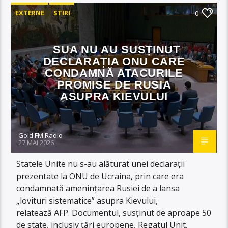
EXTERNE
STIRI
0
SUA NU AU SUSȚINUT
DECLARAȚIA ONU CARE
CONDAMNĂ ATACURILE
PROMISE DE RUSIA
ASUPRA KIEVULUI
Gold FM Radio
27 MAI 2026
Statele Unite nu s-au alăturat unei declarații
prezentate la ONU de Ucraina, prin care era
condamnată amenințarea Rusiei de a lansa
„lovituri sistematice” asupra Kievului,
relatează AFP. Documentul, susținut de aproape 50
de state, inclusiv țări europene, Regatul Unit,