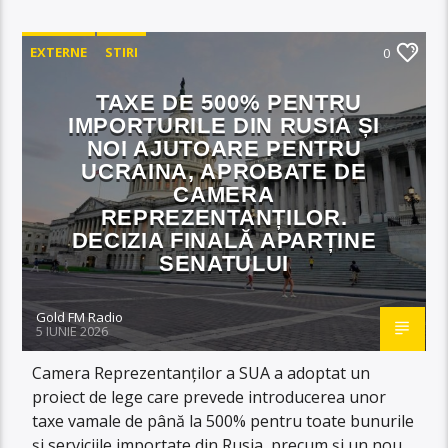
EXTERNE
STIRI
0
TAXE DE 500% PENTRU
IMPORTURILE DIN RUSIA ȘI
NOI AJUTOARE PENTRU
UCRAINA, APROBATE DE
CAMERA
REPREZENTANȚILOR.
DECIZIA FINALĂ APARȚINE
SENATULUI
Gold FM Radio
5 IUNIE 2026
Camera Reprezentanților a SUA a adoptat un
proiect de lege care prevede introducerea unor
taxe vamale de până la 500% pentru toate bunurile
și serviciile importate din Rusia, precum și un nou