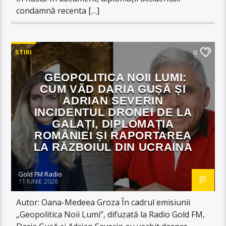
condamnă recenta […]
STIRI
0
GEOPOLITICA NOII LUMI:
CUM VĂD DARIA GUȘĂ ȘI
ADRIAN SEVERIN
INCIDENTUL DRONEI DE LA
GALAȚI, DIPLOMAȚIA
ROMÂNIEI ȘI RAPORTAREA
LA RĂZBOIUL DIN UCRAINA
Gold FM Radio
11 IUNIE 2026
Autor: Oana-Medeea Groza În cadrul emisiunii
„Geopolitica Noii Lumi”, difuzată la Radio Gold FM,