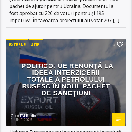
pachet de ajutor pentru Ucraina. Documentul a
fost aprobat cu 226 de voturi pentru și 195
împotrivă. În favoarea proiectului au votat 207 […]
EXTERNE
STIRI
0
POLITICO: UE RENUNȚĂ LA
IDEEA INTERZICERII
TOTALE A PETROLULUI
RUSESC ÎN NOUL PACHET
DE SANCȚIUNI
Gold FM Radio
3 IUNIE 2026
Uniunea Europeană nu intenționează să introducă