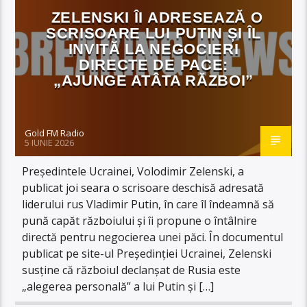
ZELENSKI ÎI ADRESEAZĂ O
SCRISOARE LUI PUTIN ȘI ÎL
INVITĂ LA NEGOCIERI
DIRECTE DE PACE:
„AJUNGE ATÂTA RĂZBOI”
Gold FM Radio
5 IUNIE 2026
Președintele Ucrainei, Volodimir Zelenski, a
publicat joi seara o scrisoare deschisă adresată
liderului rus Vladimir Putin, în care îl îndeamnă să
pună capăt războiului și îi propune o întâlnire
directă pentru negocierea unei păci. În documentul
publicat pe site-ul Președinției Ucrainei, Zelenski
susține că războiul declanșat de Rusia este
„alegerea personală” a lui Putin și […]