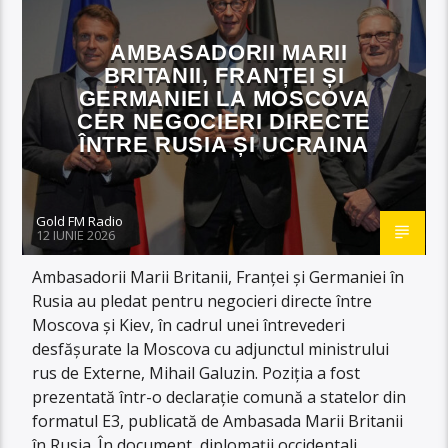
AMBASADORII MARII
BRITANII, FRANȚEI ȘI
GERMANIEI LA MOSCOVA
CER NEGOCIERI DIRECTE
ÎNTRE RUSIA ȘI UCRAINA
Gold FM Radio
12 IUNIE 2026
Ambasadorii Marii Britanii, Franței și Germaniei în
Rusia au pledat pentru negocieri directe între
Moscova și Kiev, în cadrul unei întrevederi
desfășurate la Moscova cu adjunctul ministrului
rus de Externe, Mihail Galuzin. Poziția a fost
prezentată într-o declarație comună a statelor din
formatul E3, publicată de Ambasada Marii Britanii
în Rusia. În document, diplomații occidentali