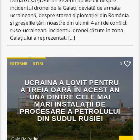
Daria Gușă și Adrian Severin au vorbit despre
incidentul dronei de la Galați, deviată de armata
ucraineană, despre starea diplomației din România
și greșelile țării noastre din ultimii 4 ani de conflict
ruso-ucrainean. Incidentul dronei căzute în zona
Galațiului a reprezentat, […]
EXTERNE
STIRI
0
UCRAINA A LOVIT PENTRU
A TREIA OARĂ ÎN ACEST AN
UNA DINTRE CELE MAI
MARI INSTALAȚII DE
PROCESARE A PETROLULUI
DIN SUDUL RUSIEI
Gold FM Radio