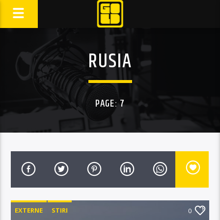
RUSIA
PAGE: 7
EXTERNE
STIRI
0