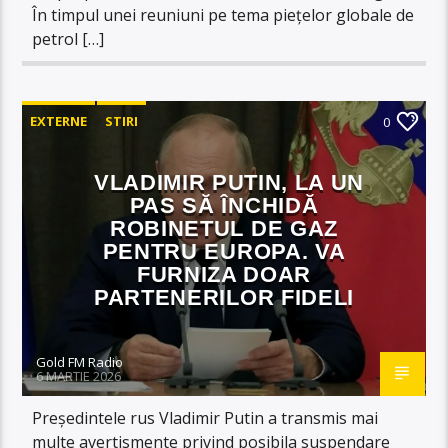
În timpul unei reuniuni pe tema piețelor globale de
petrol […]
EXTERNE
STIRI
0
VLADIMIR PUTIN, LA UN
PAS SĂ ÎNCHIDĂ
ROBINETUL DE GAZ
PENTRU EUROPA. VA
FURNIZA DOAR
PARTENERILOR FIDELI
Gold FM Radio
6 MARTIE 2026
Președintele rus Vladimir Putin a transmis mai
multe avertismente privind posibila suspendare