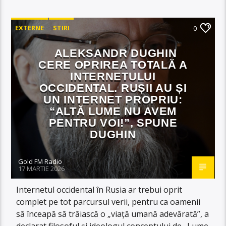
EXTERNE
STIRI
0
ALEKSANDR DUGHIN
CERE OPRIREA TOTALĂ A
INTERNETULUI
OCCIDENTAL. RUȘII AU ȘI
UN INTERNET PROPRIU:
“ALTĂ LUME NU AVEM
PENTRU VOI!”, SPUNE
DUGHIN
Gold FM Radio
17 MARTIE 2026
Internetul occidental în Rusia ar trebui oprit
complet pe tot parcursul verii, pentru ca oamenii
să înceapă să trăiască o „viață umană adevărată”, a
declarat filosoful și ideologul conceptului de „Lume