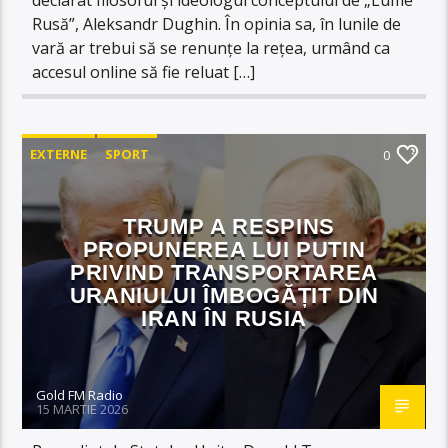
Rusă”, Aleksandr Dughin. În opinia sa, în lunile de
vară ar trebui să se renunțe la rețea, urmând ca
accesul online să fie reluat […]
EXTERNE
SPORT
0
TRUMP A RESPINS
PROPUNEREA LUI PUTIN
PRIVIND TRANSPORTAREA
URANIULUI ÎMBOGĂȚIT DIN
IRAN ÎN RUSIA
Gold FM Radio
15 MARTIE 2026