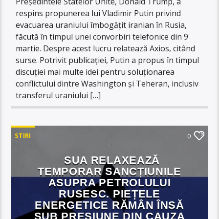
Președintele Statelor Unite, Donald Trump, a
respins propunerea lui Vladimir Putin privind
evacuarea uraniului îmbogățit iranian în Rusia,
făcută în timpul unei convorbiri telefonice din 9
martie. Despre acest lucru relatează Axios, citând
surse. Potrivit publicației, Putin a propus în timpul
discuției mai multe idei pentru soluționarea
conflictului dintre Washington și Teheran, inclusiv
transferul uraniului […]
STIRI
0
SUA RELAXEAZĂ
TEMPORAR SANCȚIUNILE
ASUPRA PETROLULUI
RUSESC. PIEȚELE
ENERGETICE RĂMÂN ÎNSĂ
SUB PRESIUNE DIN CAUZA