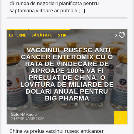
că runda de negocieri planificată pentru
săptămâna viitoare ar putea fi […]
EXTERNE
SĂNĂTATE
STIRI
0
VACCINUL RUSESC ANTI
CANCER ENTEROMIX CU O
RATA DE VINDECARE DE
APROAPE 100% VA FI
PRELUAT DE CHINA. O
LOVITURA DE MILIARDE DE
DOLARI ANUAL PENTRU
BIG PHARMA
Gold FM Radio
24 FEBRUARIE 2026
China va prelua vaccinul rusesc anticancer