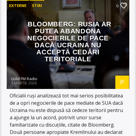
EXTERNE
STIRI
0
BLOOMBERG: RUSIA AR
PUTEA ABANDONA
NEGOCIERILE DE PACE
DACĂ UCRAINA NU
ACCEPTĂ CEDĂRI
TERITORIALE
Gold FM Radio
1 MARTIE 2026
Oficialii ruși analizează tot mai serios posibilitatea
de a opri negocierile de pace mediate de SUA dacă
Ucraina nu este dispusă să cedeze teritorii pentru
a ajunge la un acord, potrivit unor surse
familiarizate cu discuțiile, citate de Bloomberg.
Două persoane apropiate Kremlinului au declarat