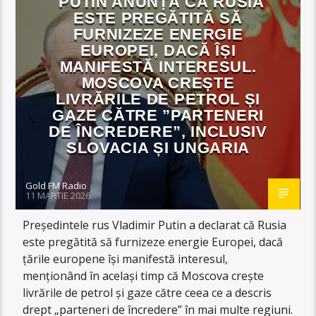
PUTIN ANUNȚĂ CĂ RUSIA
ESTE PREGĂTITĂ SĂ
FURNIZEZE ENERGIE
EUROPEI, DACĂ ÎȘI
MANIFESTĂ INTERESUL.
MOSCOVA CREȘTE
LIVRĂRILE DE PETROL ȘI
GAZE CĂTRE ”PARTENERI
DE ÎNCREDERE”, INCLUSIV
SLOVACIA ȘI UNGARIA
Gold FM Radio
11 MARTIE 2026
Președintele rus Vladimir Putin a declarat că Rusia
este pregătită să furnizeze energie Europei, dacă
țările europene își manifestă interesul,
menționând în același timp că Moscova crește
livrările de petrol și gaze către ceea ce a descris
drept „parteneri de încredere” în mai multe regiuni.