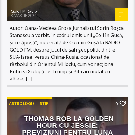
Gold FM Radio
3 MARTIE 2026
Autor: Oana-Medeea Groza Jurnalistul Sorin Roșca
Stănescu a vorbit, în cadrul emisiunii „Ce-i în Gușă,
și-n căpușă”, moderată de Cozmin Gușă la RADIO
GOLD FM, despre jocul de șah geopolitic dintre
SUA-Israel versus China-Rusia, ocazionat de
războiul din Orientul Mijlociu, cum vor acționa
Putin și Xi după ce Trump și Bibi au mutat cu
albele, […]
ASTROLOGIE
STIRI
0
THOMAS ROB LA GOLDEN
HOUR CU JESSIE:
PREVIZIUNI PENTRU LUNA